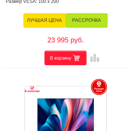
Размер VESA: 100 х 200
РАССРОЧКА
ЛУЧШАЯ ЦЕНА
23 995 руб.
leaderboard
В корзину