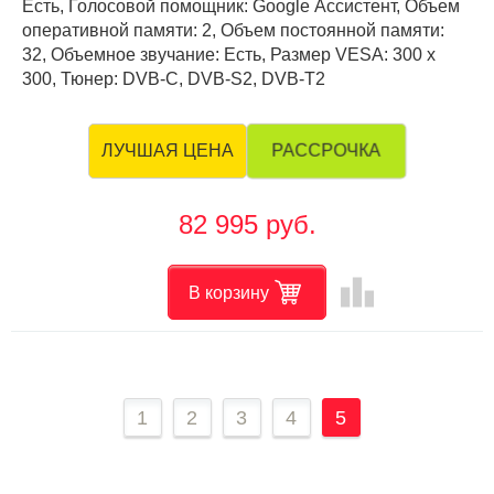
Есть, Голосовой помощник: Google Ассистент, Объем
оперативной памяти: 2, Объем постоянной памяти:
32, Объемное звучание: Есть, Размер VESA: 300 х
300, Тюнер: DVB-C, DVB-S2, DVB-T2
РАССРОЧКА
ЛУЧШАЯ ЦЕНА
82 995 руб.
leaderboard
В корзину
1
2
3
4
5