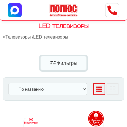
Центр бытовой техники
г. Ульяновск, ул. Пушкарева, 8a
LED телевизоры
>
Телевизоры
/
LED телевизоры
tune
Фильтры