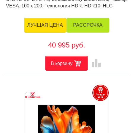
VESA: 100 х 200, Технология HDR: HDR10, HLG
РАССРОЧКА
ЛУЧШАЯ ЦЕНА
40 995 руб.
leaderboard
В корзину