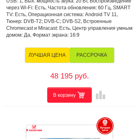
USB: 1, Вых. мощность звука: 20 Вт, Воспроизведение
через Wi-Fi: Есть, Частота обновления: 60 Гц, SMART
TV: Есть, Операционная система: Android TV 11,
Тюнер: DVB-T2; DVB-C; DVB-S2, Встроенные
Chromecast и Miracast: Есть, Центр управления умным
домом: Да, Формат экрана: 16:9
РАССРОЧКА
ЛУЧШАЯ ЦЕНА
48 195 руб.
leaderboard
В корзину