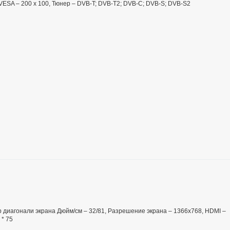
VESA – 200 x 100, Тюнер – DVB-T; DVB-T2; DVB-C; DVB-S; DVB-S2
р диагонали экрана Дюйм/см – 32/81, Разрешение экрана – 1366x768, HDMI –
 * 75