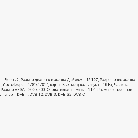
вет – Чёрный, Размер диагонали экрана Дюйм/см – 42/107, Разрешение экрана
 Угол обзора – 178°x178° °, верт./г, Вых. мощность звука – 16 Вт, Частота
 Размер VESA – 200 x 200, Оперативная память – 1 Гб, Размер встроенной
ь, Тюнер – DVB-T, DVB-T2, DVB-S, DVB-S2, DVB-C