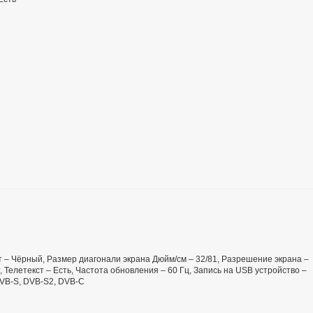
вет – Чёрный, Размер диагонали экрана Дюйм/см – 32/81, Разрешение экрана –
т, Телетекст – Есть, Частота обновления – 60 Гц, Запись на USB устройство –
DVB-S, DVB-S2, DVB-C