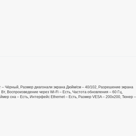
вет – Чёрный, Размер диагонали экрана Дюйм/см – 40/102, Разрешение экрана
6 Вт, Воспроизведение через Wi-Fi – Есть, Частота обновления – 60 Гц,
ймер сна – Есть, Интерфейс Ethernet – Есть, Размер VESA – 200x200, Тюнер –