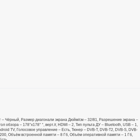
вет – Чёрный, Размер диагонали экрана Дюйм/см – 32/81, Разрешение экрана –
л обзора – 178°x178° °, верт./г, HDMI – 2, Тип пульта ДУ – Bluetooth, USB – 1,
roid TV, Голосовое управление – Есть, Тюнер – DVB-T, DVB-T2, DVB-S, DVB-
 200, Объём встроенной памяти – 8 Гб, Объём оперативной памяти – 1 Гб,
Есть