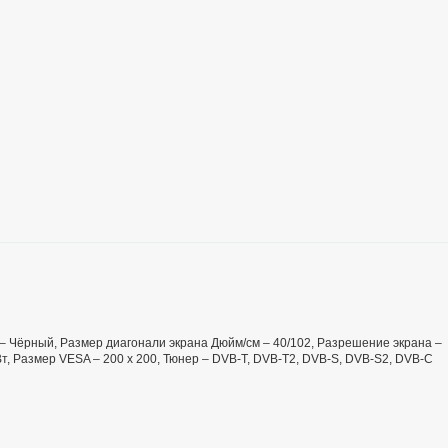
ет – Чёрный, Размер диагонали экрана Дюйм/см – 40/102, Разрешение экрана –
Вт, Размер VESA – 200 x 200, Тюнер – DVB-T, DVB-T2, DVB-S, DVB-S2, DVB-C