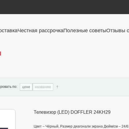
оставка
Честная рассрочка
Полезные советы
Отзывы о
ы
ровать по:
цене
названию
Телевизор (LED) DOFFLER 24KH29
Цвет – Чёрный, Размер диагонали экрана Дюйм/см – 24/61