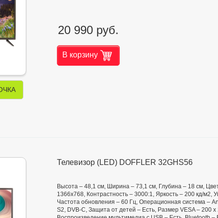
20 990 руб.
В корзину
ОЧКА
Телевизор (LED) DOFFLER 32GHS56
Высота – 48,1 см, Ширина – 73,1 см, Глубина – 18 см, Ц
1366x768, Контрастность – 3000:1, Яркость – 200 кд/м2, Уго
Частота обновления – 60 Гц, Операционная система – And
S2, DVB-C, Защита от детей – Есть, Размер VESA – 200 x
Воспроизведение мультимедиа с USB – Есть, Bluetooth – 