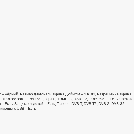
вет – Чёрный, Размер диагонали экрана Дюйм/см – 40/102, Разрешение экрана
 Угол обзора – 178/178 °, верт./г, HDMI – 3, USB – 2, Телетекст – Есть, Частота
а – Есть, Защита от детей – Есть, Тюнер – DVB-T, DVB-T2, DVB-S, DVB-S2,
тимедиа с USB – Есть