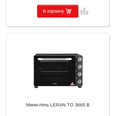
leaderboard
В корзину
Мини-печь LERAN TO 3665 B