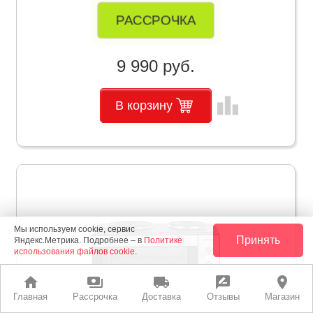
РАССРОЧКА
9 990 руб.
leaderboard
В корзину
Мы используем cookie, сервис
Принять
Яндекс.Метрика. Подробнее – в
Политике
использования файлов cookie
.
home
payments
local_shipping
rate_review
place
Главная
Рассрочка
Доставка
Отзывы
Магазин