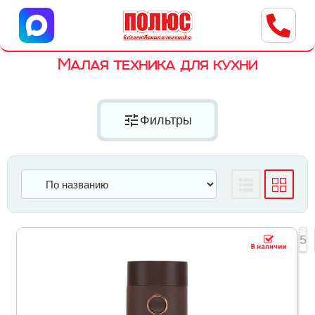
Центр бытовой техники
г. Ульяновск, ул. Пушкарева, 8a
Малая техника для кухни
tune
Фильтры
1
2
3
4
5