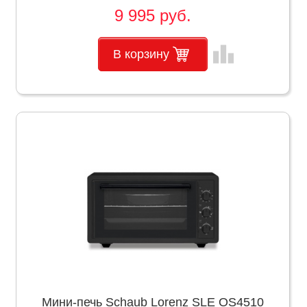
9 995 руб.
leaderboard
В корзину
Мини-печь Schaub Lorenz SLE OS4510