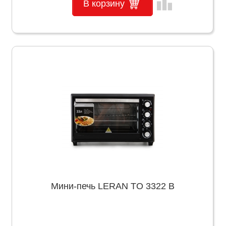
leaderboard
В корзину
Мини-печь LERAN TO 3322 B