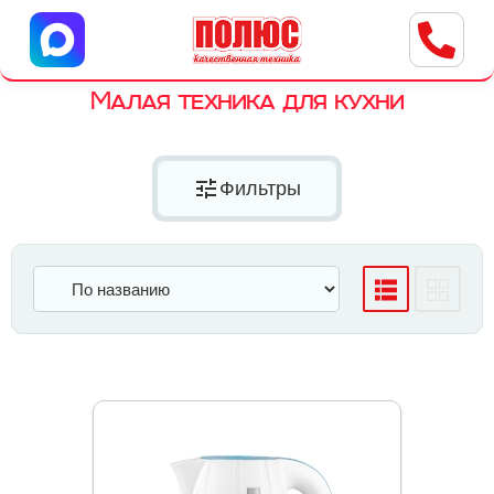
Центр бытовой техники
г. Ульяновск, ул. Пушкарева, 8a
Малая техника для кухни
tune
Фильтры