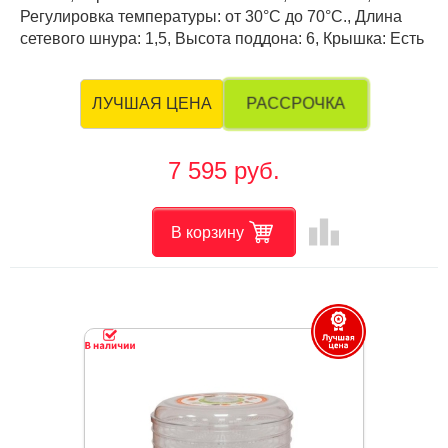
Регулировка температуры: от 30°С до 70°С., Длина
сетевого шнура: 1,5, Высота поддона: 6, Крышка: Есть
РАССРОЧКА
ЛУЧШАЯ ЦЕНА
7 595 руб.
leaderboard
В корзину