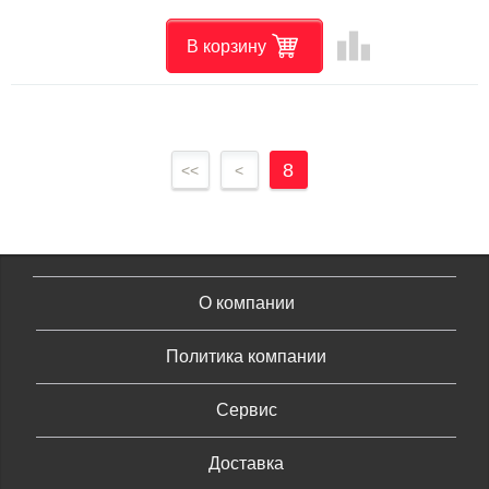
leaderboard
В корзину
8
<<
<
О компании
Политика компании
Сервис
Доставка