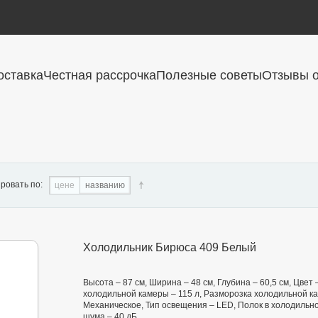
оставка
Честная рассрочка
Полезные советы
Отзывы о
ровать по:
цене
названию
Холодильник Бирюса 409 Белый
Высота – 87 см, Ширина – 48 см, Глубина – 60,5 см, Цве
холодильной камеры – 115 л, Разморозка холодильной ка
Механическое, Тип освещения – LED, Полок в холодильной
шума – 40 дБ