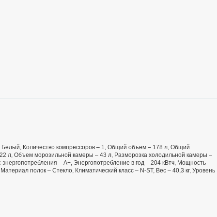
 – Белый, Количество компрессоров – 1, Общий объем – 178 л, Общий
22 л, Объем морозильной камеры – 43 л, Разморозка холодильной камеры –
 энергопотребления – А+, Энергопотребление в год – 204 кВтч, Мощность
Материал полок – Стекло, Климатический класс – N-ST, Вес – 40,3 кг, Уровень