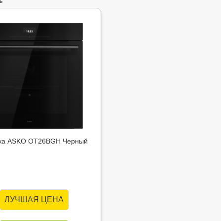
ь
ка ASKO OT26BGH Черный
ЛУЧШАЯ ЦЕНА