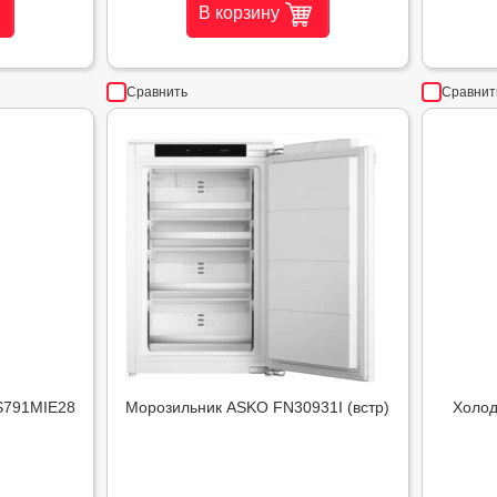
В корзину
Сравнить
Сравнит
S791MIE28
Морозильник ASKO FN30931I (встр)
Холод