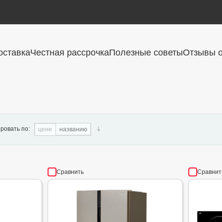
оставка
Честная рассрочка
Полезные советы
Отзывы о
ровать по:
цене
названию
Сравнить
Сравнит