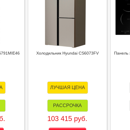
S791MIE46
Холодильник Hyundai CS6073FV
Панель 
А
ЛУЧШАЯ ЦЕНА
РАССРОЧКА
б.
103 415 руб.