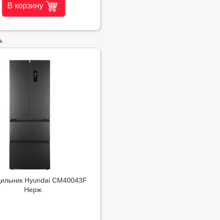
В корзину
ь
ильник Hyundai CM40043F
Нерж.