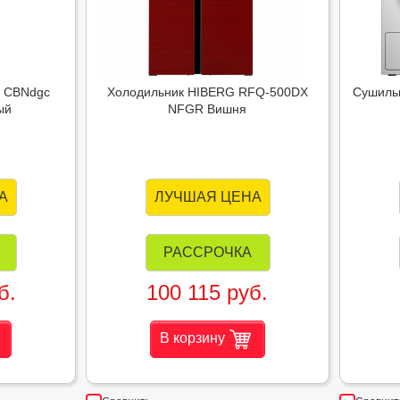
R CBNdgc
Холодильник HIBERG RFQ-500DX
Сушиль
ый
NFGR Вишня
А
ЛУЧШАЯ ЦЕНА
РАССРОЧКА
б.
100 115 руб.
В корзину