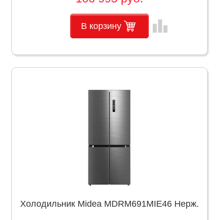
leaderboard
В корзину
Холодильник Midea MDRM691MIE46 Нерж.