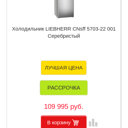
Холодильник LIEBHERR CNsff 5703-22 001
Серебристый
ЛУЧШАЯ ЦЕНА
РАССРОЧКА
109 995 руб.
leaderboard
В корзину