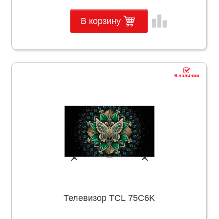
leaderboard
В корзину
Телевизор TCL 75C6K