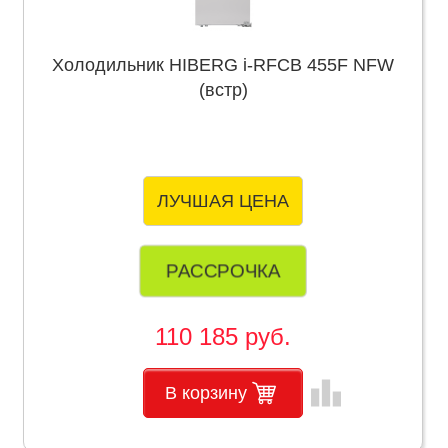
Холодильник HIBERG i-RFCB 455F NFW
(встр)
ЛУЧШАЯ ЦЕНА
РАССРОЧКА
110 185 руб.
leaderboard
В корзину