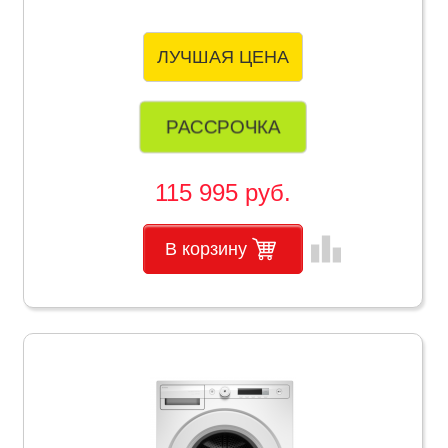
ЛУЧШАЯ ЦЕНА
РАССРОЧКА
115 995 руб.
leaderboard
В корзину