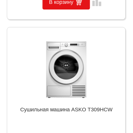
leaderboard
В корзину
Сушильная машина ASKO T309HCW