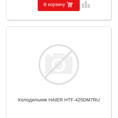
leaderboard
В корзину
Холодильник HAIER HTF-425DM7RU