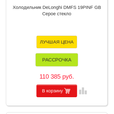
Холодильник DeLonghi DMFS 19PINF GB
Серое стекло
ЛУЧШАЯ ЦЕНА
РАССРОЧКА
110 385 руб.
leaderboard
В корзину