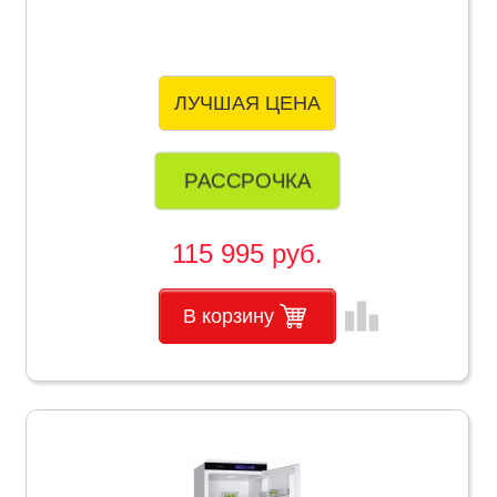
ЛУЧШАЯ ЦЕНА
РАССРОЧКА
115 995 руб.
leaderboard
В корзину