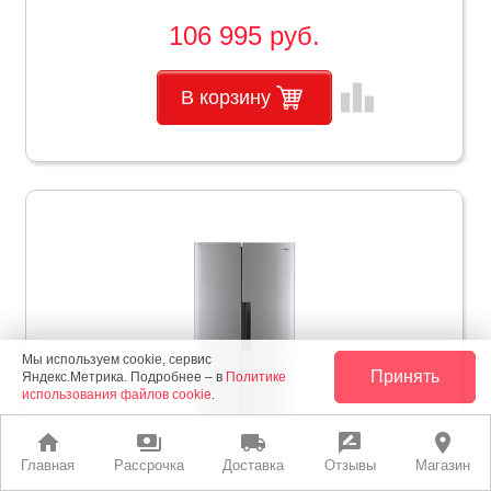
106 995 руб.
leaderboard
В корзину
Мы используем cookie, сервис
Принять
Яндекс.Метрика. Подробнее – в
Политике
использования файлов cookie
.
home
payments
local_shipping
rate_review
place
Главная
Рассрочка
Доставка
Отзывы
Магазин