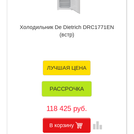
Холодильник De Dietrich DRC1771EN
(встр)
ЛУЧШАЯ ЦЕНА
РАССРОЧКА
118 425 руб.
leaderboard
В корзину