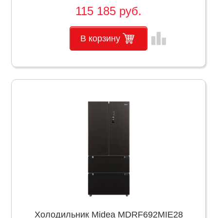
115 185 руб.
leaderboard
В корзину
Холодильник Midea MDRF692MIE28