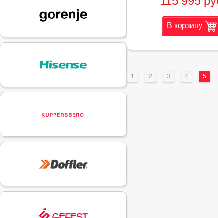
115 995 ру
В корзину
1
2
3
4
5