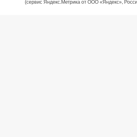
(сервис Яндекс.Метрика от ООО «Яндекс», Росси
О компании
Политика компании
Сервис
Доставка
Рассрочка
Контакты
Подарочная карта