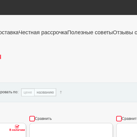
оставка
Честная рассрочка
Полезные советы
Отзывы о
ы
ровать по:
цене
названию
Сравнить
Сравнит