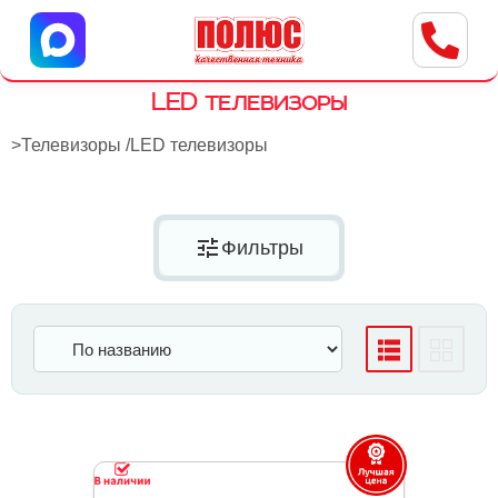
Центр бытовой техники
г. Ульяновск, ул. Пушкарева, 8a
LED телевизоры
>
Телевизоры
/
LED телевизоры
tune
Фильтры