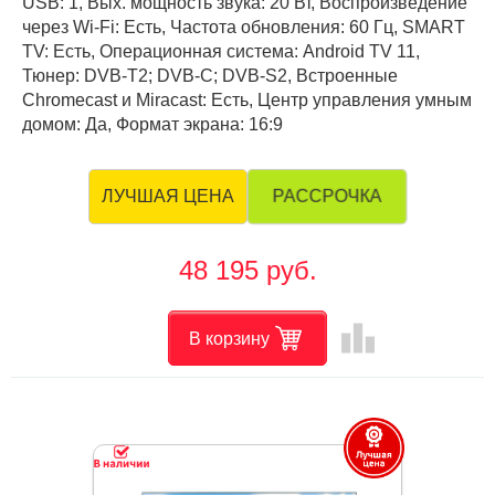
USB: 1, Вых. мощность звука: 20 Вт, Воспроизведение
через Wi-Fi: Есть, Частота обновления: 60 Гц, SMART
TV: Есть, Операционная система: Android TV 11,
Тюнер: DVB-T2; DVB-C; DVB-S2, Встроенные
Chromecast и Miracast: Есть, Центр управления умным
домом: Да, Формат экрана: 16:9
РАССРОЧКА
ЛУЧШАЯ ЦЕНА
48 195 руб.
leaderboard
В корзину