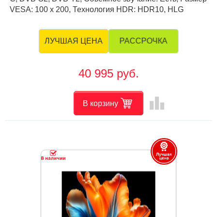
VESA: 100 х 200, Технология HDR: HDR10, HLG
РАССРОЧКА
ЛУЧШАЯ ЦЕНА
40 995 руб.
leaderboard
В корзину