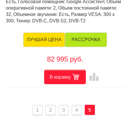
Есть, Голосовой помощник: Google Ассистент, Объем
оперативной памяти: 2, Объем постоянной памяти:
32, Объемное звучание: Есть, Размер VESA: 300 х
300, Тюнер: DVB-C, DVB-S2, DVB-T2
РАССРОЧКА
ЛУЧШАЯ ЦЕНА
82 995 руб.
leaderboard
В корзину
1
2
3
4
5