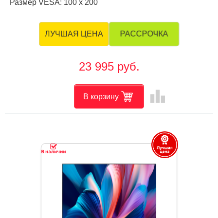
Размер VESA: 100 х 200
РАССРОЧКА
ЛУЧШАЯ ЦЕНА
23 995 руб.
leaderboard
В корзину