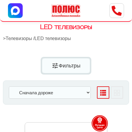
Центр бытовой техники
г. Ульяновск, ул. Пушкарева, 8a
LED телевизоры
>
Телевизоры
/
LED телевизоры
tune
Фильтры