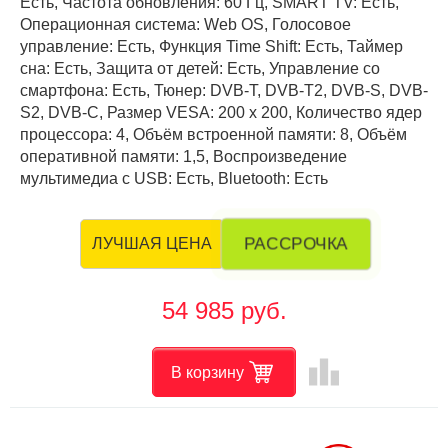
Есть, Частота обновления: 60 Гц, SMART TV: Есть,
Операционная система: Web OS, Голосовое
управление: Есть, Функция Time Shift: Есть, Таймер
сна: Есть, Защита от детей: Есть, Управление со
смартфона: Есть, Тюнер: DVB-T, DVB-T2, DVB-S, DVB-
S2, DVB-C, Размер VESA: 200 х 200, Количество ядер
процессора: 4, Объём встроенной памяти: 8, Объём
оперативной памяти: 1,5, Воспроизведение
мультимедиа с USB: Есть, Bluetooth: Есть
РАССРОЧКА
ЛУЧШАЯ ЦЕНА
54 985 руб.
leaderboard
В корзину