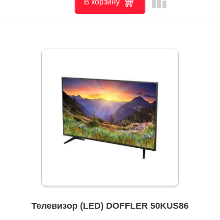
leaderboard
В корзину
Телевизор (LED) DOFFLER 50KUS86