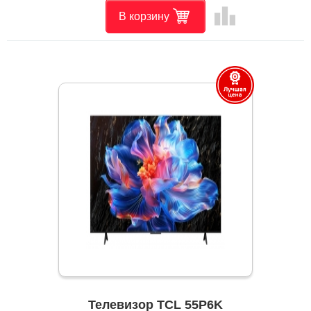
leaderboard
В корзину
Телевизор TCL 55P6K