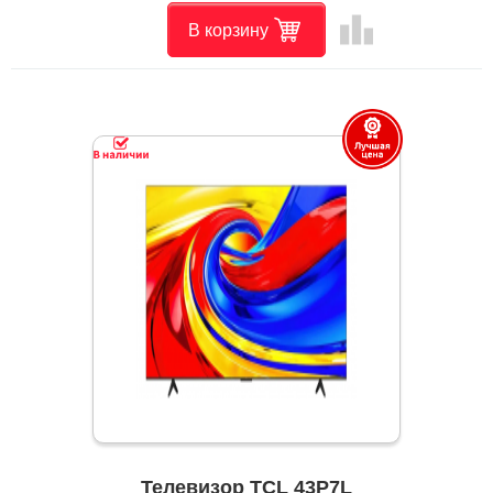
leaderboard
В корзину
Телевизор TCL 43P7L