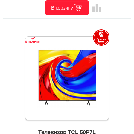
leaderboard
В корзину
Телевизор TCL 50P7L