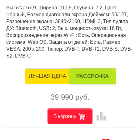
Высота: 67,9, Ширина: 111,9, Глубина: 7,2, Цвет:
Чёрный, Размер диагонали экрана Дюйм/см: 50/127,
Разрешение экрана: 3840x2160, HDMI: 3, Тип пульта
ДУ: Bluetooth, USB: 2, Вых. мощность звука: 16 Вт,
Воспроизведение через Wi-Fi: Есть, Операционная
система: Web OS, Защита от детей: Есть, Размер
VESA: 200 x 200, Тюнер: DVB-T, DVB-T2, DVB-S, DVB-
S2, DVB-C
РАССРОЧКА
ЛУЧШАЯ ЦЕНА
39 990 руб.
leaderboard
В корзину