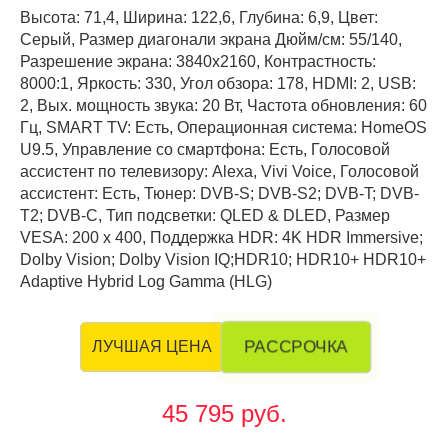
Высота: 71,4, Ширина: 122,6, Глубина: 6,9, Цвет:
Серый, Размер диагонали экрана Дюйм/см: 55/140,
Разрешение экрана: 3840x2160, Контрастность:
8000:1, Яркость: 330, Угол обзора: 178, HDMI: 2, USB:
2, Вых. мощность звука: 20 Вт, Частота обновления: 60
Гц, SMART TV: Есть, Операционная система: HomeOS
U9.5, Управление со смартфона: Есть, Голосовой
ассистент по телевизору: Alexa, Vivi Voice, Голосовой
ассистент: Есть, Тюнер: DVB-S; DVB-S2; DVB-T; DVB-
T2; DVB-С, Тип подсветки: QLED & DLED, Размер
VESA: 200 х 400, Поддержка HDR: 4K HDR Immersive;
Dolby Vision; Dolby Vision IQ;HDR10; HDR10+ HDR10+
Adaptive Hybrid Log Gamma (HLG)
РАССРОЧКА
ЛУЧШАЯ ЦЕНА
45 795 руб.