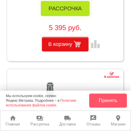
РАССРОЧКА
5 395 руб.
leaderboard
В корзину
Мы используем cookie, сервис
Принять
Яндекс.Метрика. Подробнее – в
Политике
использования файлов cookie
.
home
payments
local_shipping
rate_review
place
Главная
Рассрочка
Доставка
Отзывы
Магазин