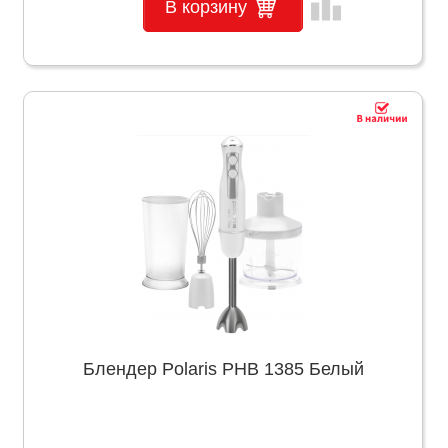
leaderboard
В корзину
Блендер Polaris PHB 1385 Белый