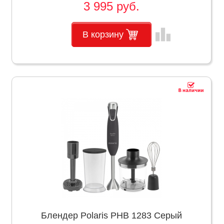
3 995 руб.
leaderboard
В корзину
Блендер Polaris PHB 1283 Серый