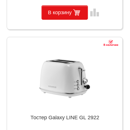
leaderboard
В корзину
Тостер Galaxy LINE GL 2922