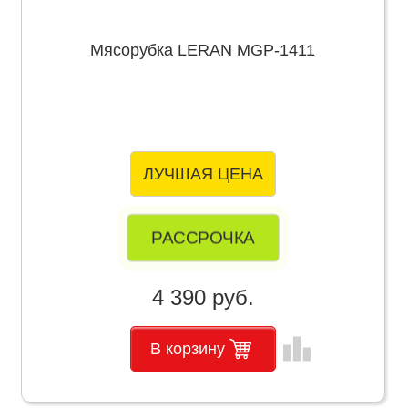
Мясорубка LERAN MGP-1411
ЛУЧШАЯ ЦЕНА
РАССРОЧКА
4 390 руб.
leaderboard
В корзину