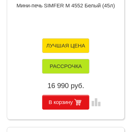
Мини-печь SIMFER M 4552 Белый (45л)
ЛУЧШАЯ ЦЕНА
РАССРОЧКА
16 990 руб.
leaderboard
В корзину