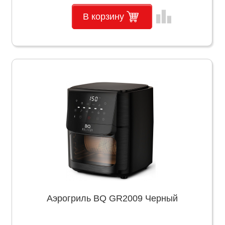
leaderboard
В корзину
Аэрогриль BQ GR2009 Черный