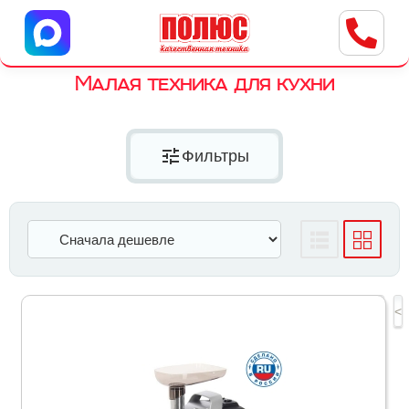
Центр бытовой техники
г. Ульяновск, ул. Пушкарева, 8a
Малая техника для кухни
tune
Фильтры
<<
<