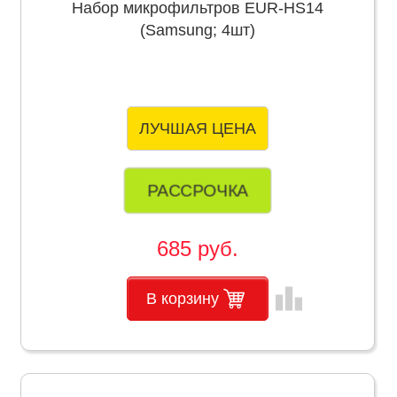
Набор микрофильтров EUR-HS14
(Samsung; 4шт)
ЛУЧШАЯ ЦЕНА
РАССРОЧКА
685 руб.
leaderboard
В корзину