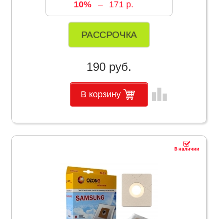
10%
–
171 р.
РАССРОЧКА
190 руб.
leaderboard
В корзину