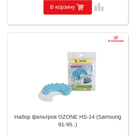
leaderboard
В корзину
Набор фильтров OZONE HS-14 (Samsung
91-95..)