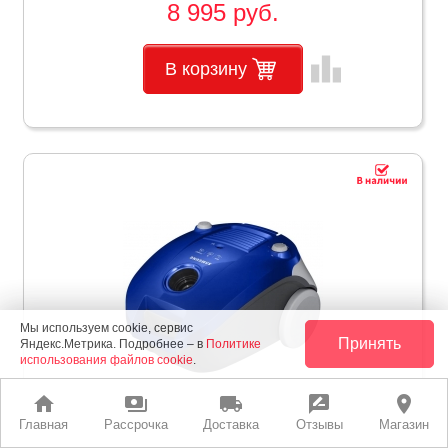
8 995 руб.
leaderboard
В корзину
Мы используем cookie, сервис
Принять
Яндекс.Метрика. Подробнее – в
Политике
использования файлов cookie
.
home
payments
local_shipping
rate_review
place
Главная
Рассрочка
Доставка
Отзывы
Магазин
Пылесос SAMSUNG VCC4140V3A Синий И