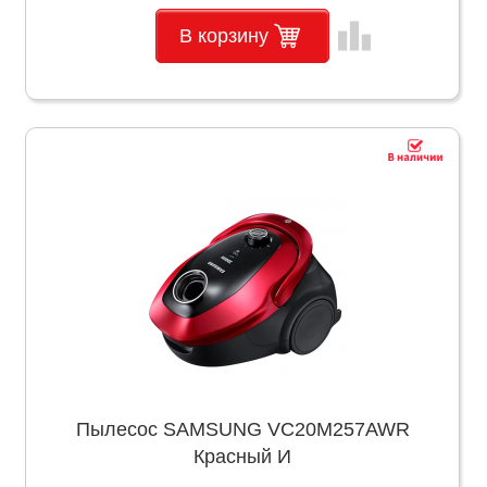
leaderboard
В корзину
Пылесос SAMSUNG VC20M257AWR
Красный И