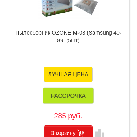
Пылесборник OZONE M-03 (Samsung 40-
89..;5шт)
ЛУЧШАЯ ЦЕНА
РАССРОЧКА
285 руб.
leaderboard
В корзину