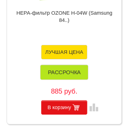
НЕРА-фильтр OZONE H-04W (Samsung
84..)
ЛУЧШАЯ ЦЕНА
РАССРОЧКА
885 руб.
leaderboard
В корзину