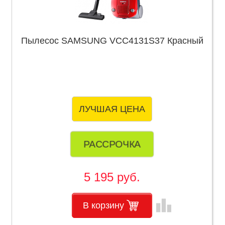
Пылесос SAMSUNG VCC4131S37 Красный
ЛУЧШАЯ ЦЕНА
РАССРОЧКА
5 195 руб.
leaderboard
В корзину