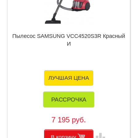
Пылесос SAMSUNG VCC4520S3R Красный
И
ЛУЧШАЯ ЦЕНА
РАССРОЧКА
7 195 руб.
leaderboard
В корзину