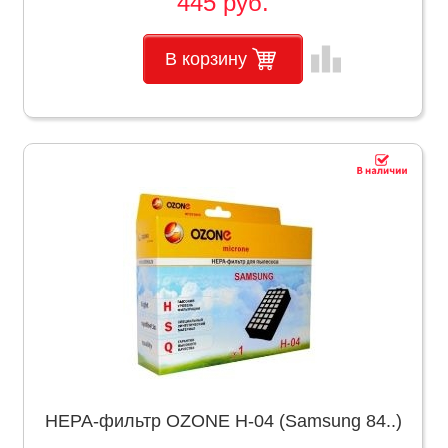
445 руб.
leaderboard
В корзину
НЕРА-фильтр OZONE H-04 (Samsung 84..)