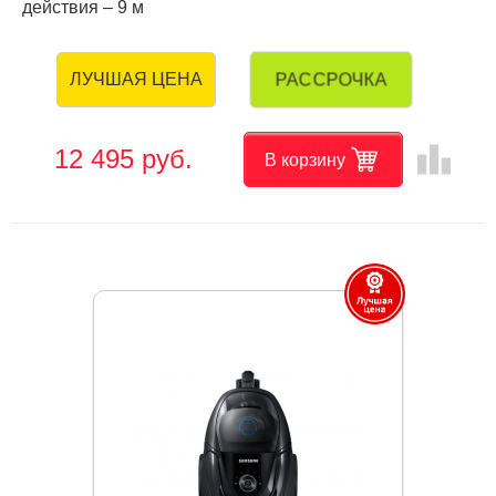
действия – 9 м
РАССРОЧКА
ЛУЧШАЯ ЦЕНА
leaderboard
12 495 руб.
В корзину