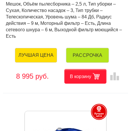
Мешок, Объём пылесборника – 2,5 л, Тип уборки –
Сухая, Количество насадок – 3, Тип трубки –
Телескопическая, Уровень шума – 84 Дб, Радиус
действия – 9 м, Моторный фильтр – Есть, Длина
сетевого шнура – 6 м, Выходной фильтр моющийся –
Есть
РАССРОЧКА
ЛУЧШАЯ ЦЕНА
leaderboard
8 995 руб.
В корзину