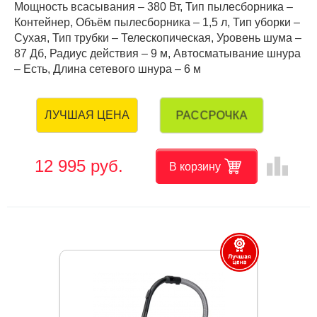
Мощность всасывания – 380 Вт, Тип пылесборника –
Контейнер, Объём пылесборника – 1,5 л, Тип уборки –
Сухая, Тип трубки – Телескопическая, Уровень шума –
87 Дб, Радиус действия – 9 м, Автосматывание шнура
– Есть, Длина сетевого шнура – 6 м
РАССРОЧКА
ЛУЧШАЯ ЦЕНА
leaderboard
12 995 руб.
В корзину