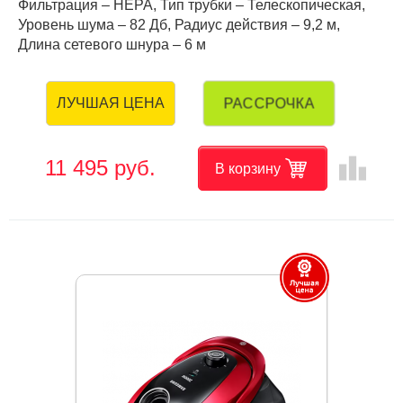
Фильтрация – HEPA, Тип трубки – Телескопическая,
Уровень шума – 82 Дб, Радиус действия – 9,2 м,
Длина сетевого шнура – 6 м
РАССРОЧКА
ЛУЧШАЯ ЦЕНА
leaderboard
11 495 руб.
В корзину