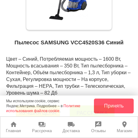
Пылесос SAMSUNG VCC4520S36 Синий
Цвет – Синий, Потребляемая мощность – 1600 Вт,
Мощность всасывания – 350 Вт, Тип пылесборника –
Контейнер, Объём пылесборника – 1,3 л, Тип уборки –
Сухая, Регулировка мощности – На корпусе,
Фильтрация – HEPA, Тип трубки – Телескопическая,
Уровень шума – 82 Дб
Мы используем cookie, сервис
Принять
Яндекс.Метрика. Подробнее – в
Политике
использования файлов cookie
.
РАССРОЧКА
ЛУЧШАЯ ЦЕНА
home
payments
local_shipping
rate_review
place
Главная
Рассрочка
Доставка
Отзывы
Магазин
leaderboard
8 995 руб.
В корзину