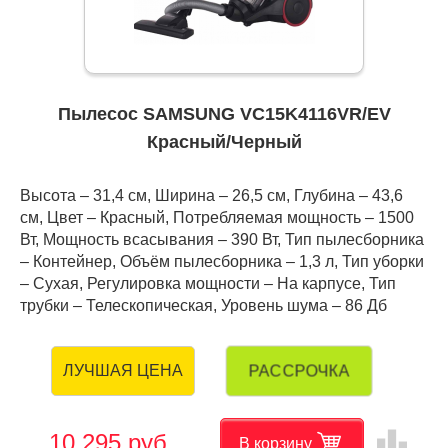
Пылесос SAMSUNG VC15K4116VR/EV
Красный/Черный
Высота – 31,4 см, Ширина – 26,5 см, Глубина – 43,6
см, Цвет – Красный, Потребляемая мощность – 1500
Вт, Мощность всасывания – 390 Вт, Тип пылесборника
– Контейнер, Объём пылесборника – 1,3 л, Тип уборки
– Сухая, Регулировка мощности – На карпусе, Тип
трубки – Телескопическая, Уровень шума – 86 Дб
РАССРОЧКА
ЛУЧШАЯ ЦЕНА
leaderboard
10 295 руб.
В корзину