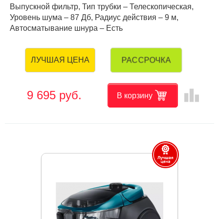
Выпускной фильтр, Тип трубки – Телескопическая,
Уровень шума – 87 Дб, Радиус действия – 9 м,
Автосматывание шнура – Есть
РАССРОЧКА
ЛУЧШАЯ ЦЕНА
leaderboard
9 695 руб.
В корзину