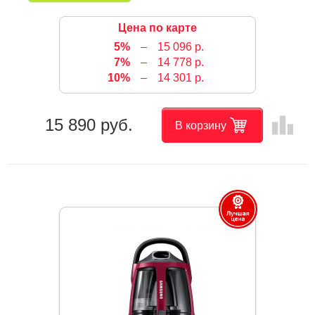
Цена по карте
5%
–
15 096 р.
7%
–
14 778 р.
10%
–
14 301 р.
leaderboard
15 890 руб.
В корзину