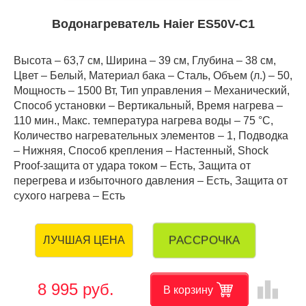
Водонагреватель Haier ES50V-C1
Высота – 63,7 см, Ширина – 39 см, Глубина – 38 см,
Цвет – Белый, Материал бака – Сталь, Объем (л.) – 50,
Мощность – 1500 Вт, Тип управления – Механический,
Способ установки – Вертикальный, Время нагрева –
110 мин., Макс. температура нагрева воды – 75 °С,
Количество нагревательных элементов – 1, Подводка
– Нижняя, Способ крепления – Настенный, Shock
Proof-защита от удара током – Есть, Защита от
перегрева и избыточного давления – Есть, Защита от
сухого нагрева – Есть
РАССРОЧКА
ЛУЧШАЯ ЦЕНА
leaderboard
8 995 руб.
В корзину