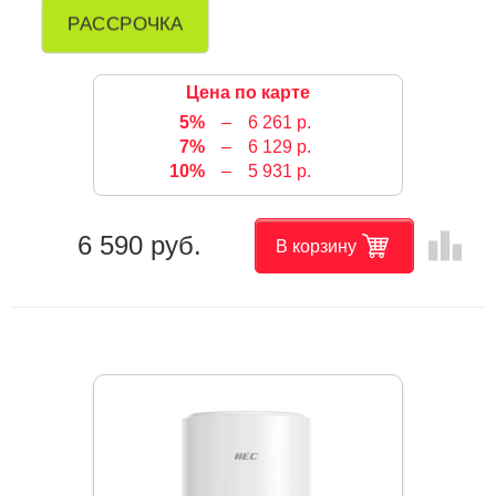
РАССРОЧКА
Цена по карте
5%
–
6 261 р.
7%
–
6 129 р.
10%
–
5 931 р.
leaderboard
6 590 руб.
В корзину