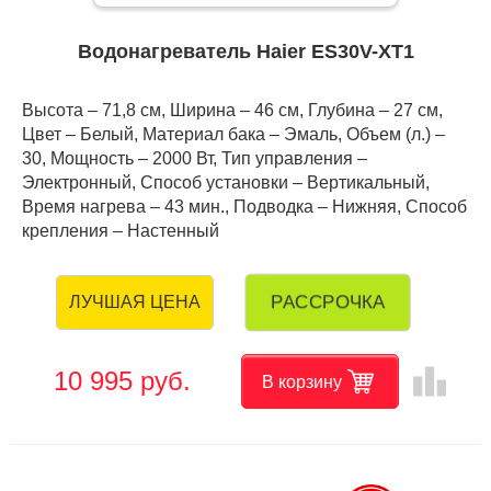
Водонагреватель Haier ES30V-XT1
Высота – 71,8 см, Ширина – 46 см, Глубина – 27 см,
Цвет – Белый, Материал бака – Эмаль, Объем (л.) –
30, Мощность – 2000 Вт, Тип управления –
Электронный, Способ установки – Вертикальный,
Время нагрева – 43 мин., Подводка – Нижняя, Способ
крепления – Настенный
РАССРОЧКА
ЛУЧШАЯ ЦЕНА
leaderboard
10 995 руб.
В корзину