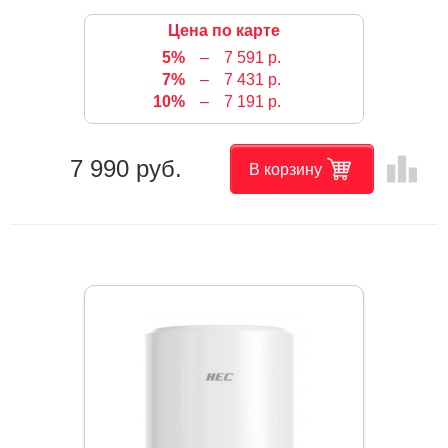
Цена по карте
5%
–
7 591 р.
7%
–
7 431 р.
10%
–
7 191 р.
leaderboard
7 990 руб.
В корзину