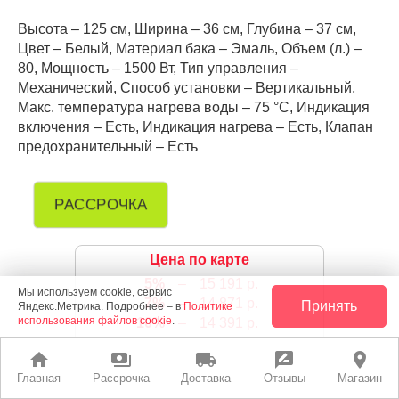
Высота – 125 см, Ширина – 36 см, Глубина – 37 см,
Цвет – Белый, Материал бака – Эмаль, Объем (л.) –
80, Мощность – 1500 Вт, Тип управления –
Механический, Способ установки – Вертикальный,
Макс. температура нагрева воды – 75 °С, Индикация
включения – Есть, Индикация нагрева – Есть, Клапан
предохранительный – Есть
РАССРОЧКА
Цена по карте
5%
–
15 191 р.
Мы используем cookie, сервис
7%
–
14 871 р.
Принять
Яндекс.Метрика. Подробнее – в
Политике
использования файлов cookie
.
10%
–
14 391 р.
home
payments
local_shipping
rate_review
place
leaderboard
15 990 руб.
Главная
Рассрочка
Доставка
Отзывы
Магазин
В корзину