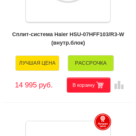
Сплит-система Haier HSU-07HFF103/R3-W
(внутр.блок)
РАССРОЧКА
ЛУЧШАЯ ЦЕНА
leaderboard
14 995 руб.
В корзину