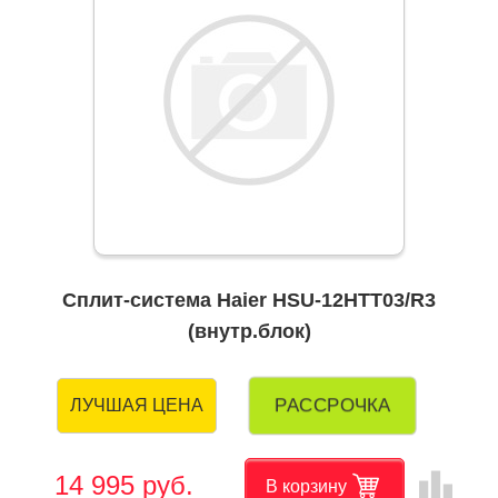
Сплит-система Haier HSU-12HTT03/R3
(внутр.блок)
РАССРОЧКА
ЛУЧШАЯ ЦЕНА
leaderboard
14 995 руб.
В корзину