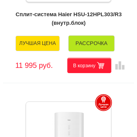
Сплит-система Haier HSU-12HPL303/R3
(внутр.блок)
РАССРОЧКА
ЛУЧШАЯ ЦЕНА
leaderboard
11 995 руб.
В корзину