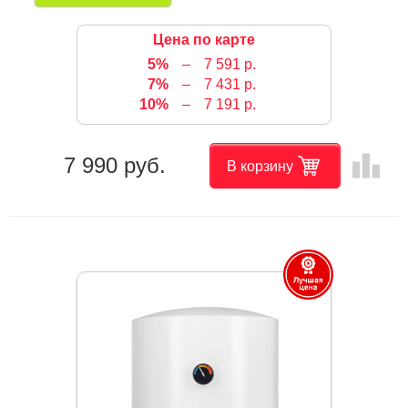
Цена по карте
5%
–
7 591 р.
7%
–
7 431 р.
10%
–
7 191 р.
leaderboard
7 990 руб.
В корзину