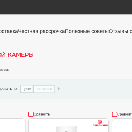
оставка
Честная рассрочка
Полезные советы
Отзывы о
ой камеры
камеры
ровать по:
цене
названию
Сравнить
Сравнит