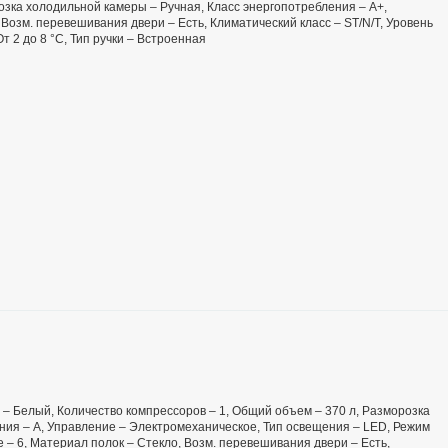
озка холодильной камеры – Ручная, Класс энергопотребления – А+,
Возм. перевешивания двери – Есть, Климатический класс – ST/N/T, Уровень
т 2 до 8 °C, Тип ручки – Встроенная
ет – Белый, Количество компрессоров – 1, Общий объем – 370 л, Разморозка
ния – А, Управление – Электромеханическое, Тип освещения – LED, Режим
 – 6, Материал полок – Стекло, Возм. перевешивания двери – Есть,