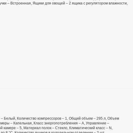
ручки – Встроенная, Ящики для овощей – 2 ящика с регулятором влажности,
ет – Белый, Количество компрессоров – 1, Общий объем – 295 л, Объем
меры – Капельная, Класс энергопотребления – А, Управление –
 камере – 5, Материал полок – Стекло, Климатический класс – N,
до 8 °C, Количество ящиков в холодильном отделении – 2 шт.,