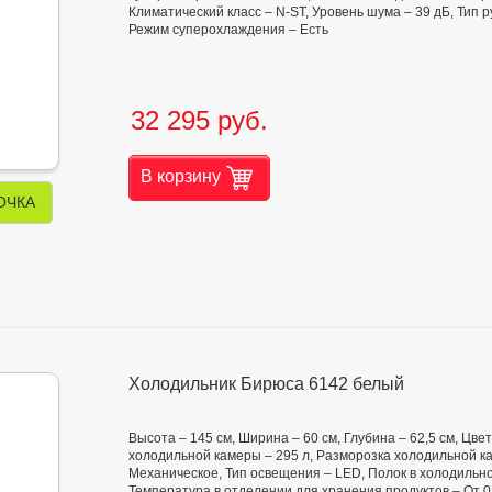
Климатический класс – N-ST, Уровень шума – 39 дБ, Тип 
Режим суперохлаждения – Есть
32 295 руб.
В корзину
ОЧКА
Холодильник Бирюса 6142 белый
Высота – 145 см, Ширина – 60 см, Глубина – 62,5 см, Цв
холодильной камеры – 295 л, Разморозка холодильной ка
Механическое, Тип освещения – LED, Полок в холодильной
Температура в отделении для хранения продуктов – От 0 