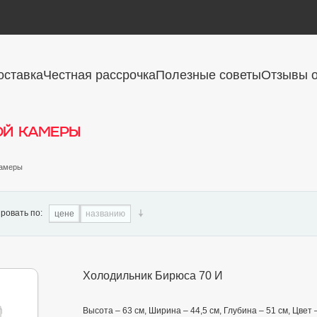
оставка
Честная рассрочка
Полезные советы
Отзывы о
ой камеры
камеры
ровать по:
цене
названию
Холодильник Бирюса 70 И
Высота – 63 см, Ширина – 44,5 см, Глубина – 51 см, Цве