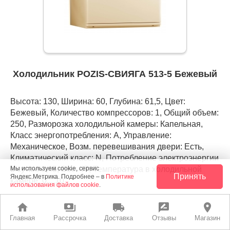
Холодильник POZIS-СВИЯГА 513-5 Бежевый
Высота: 130, Ширина: 60, Глубина: 61,5, Цвет:
Бежевый, Количество компрессоров: 1, Общий объем:
250, Разморозка холодильной камеры: Капельная,
Класс энергопотребления: А, Управление:
Механическое, Возм. перевешивания двери: Есть,
Климатический класс: N, Потребление электроэнергии
в сутки: 0,45, Вес: 47, Температура в холодильной
Мы используем cookie, сервис
Принять
Яндекс.Метрика. Подробнее – в
Политике
камере: 0....10
использования файлов cookie
.
home
payments
local_shipping
rate_review
place
РАССРОЧКА
ЛУЧШАЯ ЦЕНА
Главная
Рассрочка
Доставка
Отзывы
Магазин