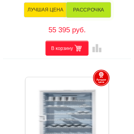
РАССРОЧКА
ЛУЧШАЯ ЦЕНА
55 395 руб.
leaderboard
В корзину