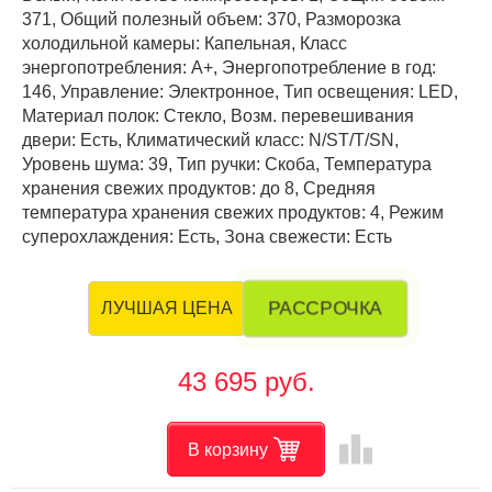
371, Общий полезный объем: 370, Разморозка
холодильной камеры: Капельная, Класс
энергопотребления: А+, Энергопотребление в год:
146, Управление: Электронное, Тип освещения: LED,
Материал полок: Стекло, Возм. перевешивания
двери: Есть, Климатический класс: N/ST/T/SN,
Уровень шума: 39, Тип ручки: Скоба, Температура
хранения свежих продуктов: до 8, Средняя
температура хранения свежих продуктов: 4, Режим
суперохлаждения: Есть, Зона свежести: Есть
РАССРОЧКА
ЛУЧШАЯ ЦЕНА
43 695 руб.
leaderboard
В корзину