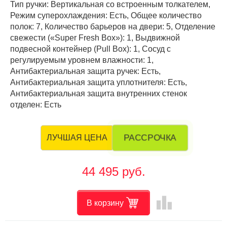
Тип ручки: Вертикальная со встроенным толкателем,
Режим суперохлаждения: Есть, Общее количество
полок: 7, Количество барьеров на двери: 5, Отделение
свежести («Super Fresh Box»): 1, Выдвижной
подвесной контейнер (Pull Box): 1, Cосуд с
регулируемым уровнем влажности: 1,
Антибактериальная защита ручек: Есть,
Антибактериальная защита уплотнителя: Есть,
Антибактериальная защита внутренних стенок
отделен: Есть
РАССРОЧКА
ЛУЧШАЯ ЦЕНА
44 495 руб.
leaderboard
В корзину