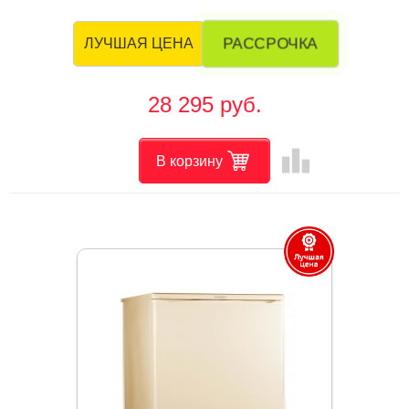
РАССРОЧКА
ЛУЧШАЯ ЦЕНА
28 295 руб.
leaderboard
В корзину