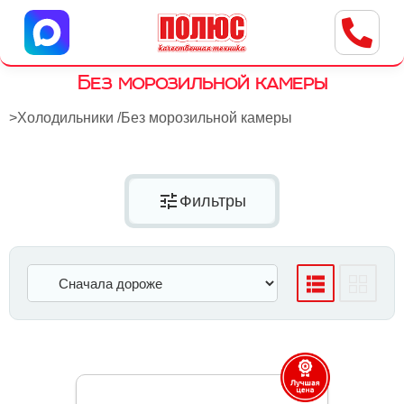
Центр бытовой техники
г. Ульяновск, ул. Пушкарева, 8a
Без морозильной камеры
>
Холодильники
/
Без морозильной камеры
tune
Фильтры