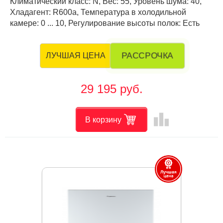
Климатический класс: N, Вес: 55, Уровень шума: 40,
Хладагент: R600a, Температура в холодильной
камере: 0 ... 10, Регулирование высоты полок: Есть
РАССРОЧКА
ЛУЧШАЯ ЦЕНА
29 195 руб.
leaderboard
В корзину