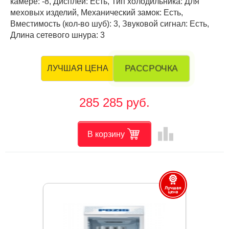
камере: -8, Дисплей: Есть, Тип холодильника: Для
меховых изделий, Механический замок: Есть,
Вместимость (кол-во шуб): 3, Звуковой сигнал: Есть,
Длина сетевого шнура: 3
РАССРОЧКА
ЛУЧШАЯ ЦЕНА
285 285 руб.
leaderboard
В корзину