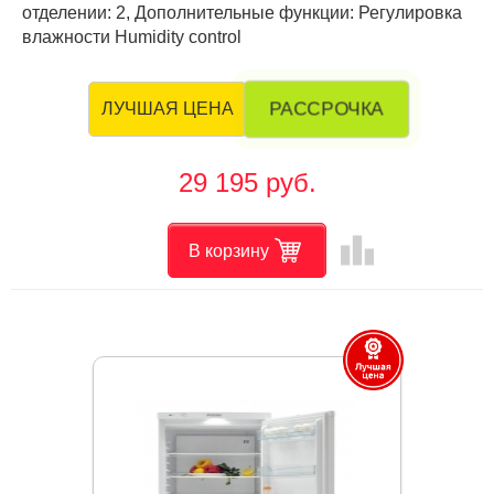
отделении: 2, Дополнительные функции: Регулировка
влажности Humidity control
РАССРОЧКА
ЛУЧШАЯ ЦЕНА
29 195 руб.
leaderboard
В корзину