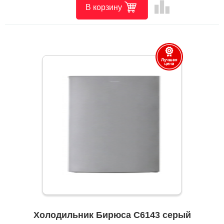
leaderboard
В корзину
Холодильник Бирюса C6143 серый