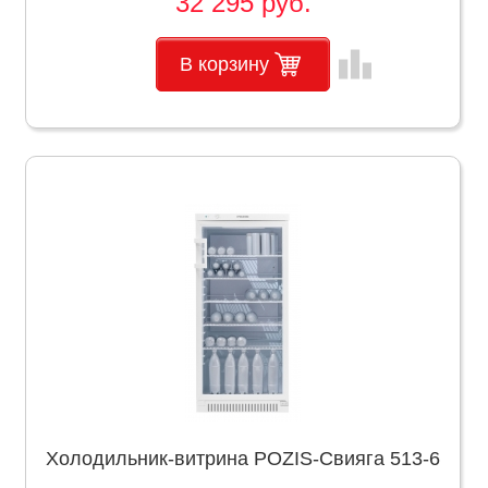
32 295 руб.
leaderboard
В корзину
Холодильник-витрина POZIS-Свияга 513-6