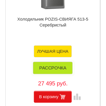
Холодильник POZIS-СВИЯГА 513-5
Серебристый
ЛУЧШАЯ ЦЕНА
РАССРОЧКА
27 495 руб.
leaderboard
В корзину