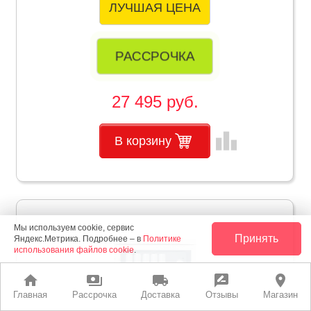
ЛУЧШАЯ ЦЕНА
РАССРОЧКА
27 495 руб.
leaderboard
В корзину
Мы используем cookie, сервис
Принять
Яндекс.Метрика. Подробнее – в
Политике
использования файлов cookie
.
home
payments
local_shipping
rate_review
place
Главная
Рассрочка
Доставка
Отзывы
Магазин