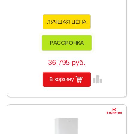
ЛУЧШАЯ ЦЕНА
РАССРОЧКА
36 795 руб.
leaderboard
В корзину