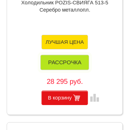
Холодильник POZIS-СВИЯГА 513-5
Серебро металлопл.
ЛУЧШАЯ ЦЕНА
РАССРОЧКА
28 295 руб.
leaderboard
В корзину