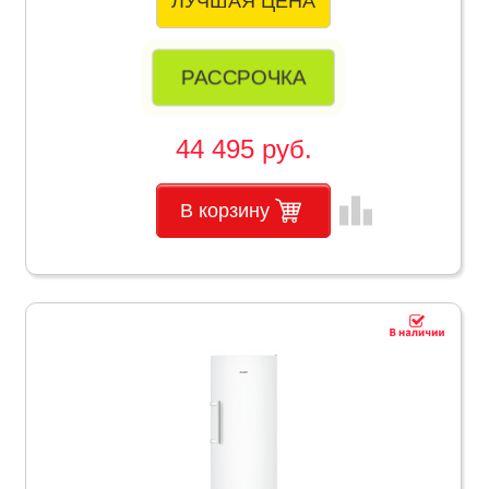
ЛУЧШАЯ ЦЕНА
РАССРОЧКА
44 495 руб.
leaderboard
В корзину