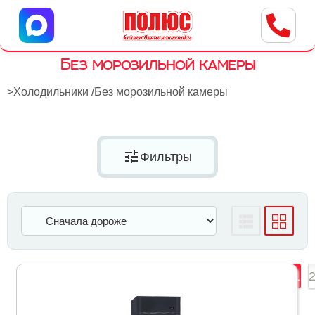
Центр бытовой техники
г. Ульяновск, ул. Пушкарева, 8a
Без морозильной камеры
>
Холодильники
/
Без морозильной камеры
tune
Фильтры
1