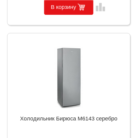
leaderboard
В корзину
Холодильник Бирюса M6143 серебро