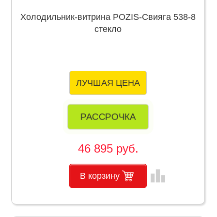
Холодильник-витрина POZIS-Свияга 538-8
стекло
ЛУЧШАЯ ЦЕНА
РАССРОЧКА
46 895 руб.
leaderboard
В корзину