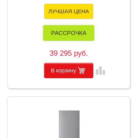
ЛУЧШАЯ ЦЕНА
РАССРОЧКА
39 295 руб.
leaderboard
В корзину