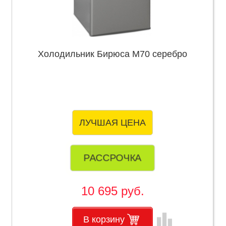
Холодильник Бирюса М70 серебро
ЛУЧШАЯ ЦЕНА
РАССРОЧКА
10 695 руб.
leaderboard
В корзину