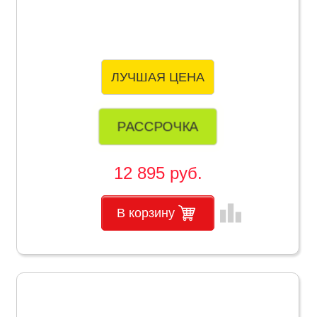
ЛУЧШАЯ ЦЕНА
РАССРОЧКА
12 895 руб.
leaderboard
В корзину