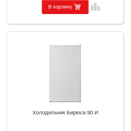
leaderboard
В корзину
Холодильник Бирюса 90 И