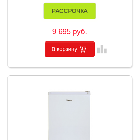
РАССРОЧКА
9 695 руб.
leaderboard
В корзину