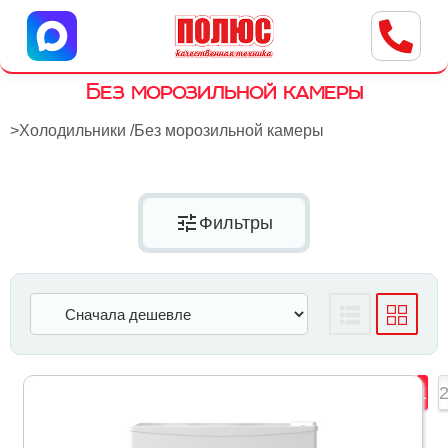
Центр бытовой техники
г. Ульяновск, ул. Пушкарева, 8a
Без морозильной камеры
>
Холодильники
/
Без морозильной камеры
tune
Фильтры
1