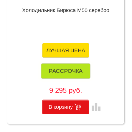
Холодильник Бирюса М50 серебро
ЛУЧШАЯ ЦЕНА
РАССРОЧКА
9 295 руб.
leaderboard
В корзину