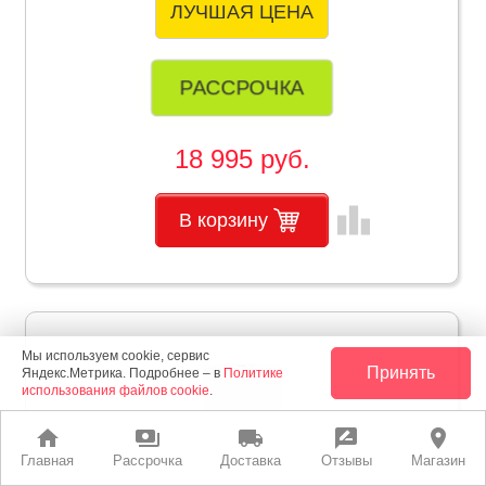
ЛУЧШАЯ ЦЕНА
РАССРОЧКА
18 995 руб.
leaderboard
В корзину
Мы используем cookie, сервис
Принять
Яндекс.Метрика. Подробнее – в
Политике
использования файлов cookie
.
home
payments
local_shipping
rate_review
place
Главная
Рассрочка
Доставка
Отзывы
Магазин