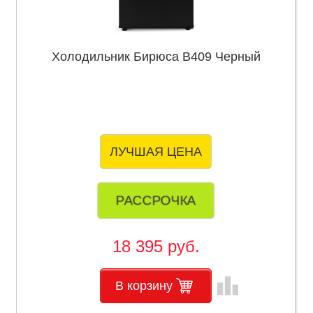
Холодильник Бирюса B409 Черный
ЛУЧШАЯ ЦЕНА
РАССРОЧКА
18 395 руб.
leaderboard
В корзину