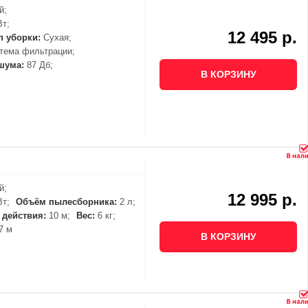
й;
Вт;
12 495 р.
п уборки:
Сухая;
тема фильтрации;
шума:
87 Дб;
В КОРЗИНУ
й;
12 995 р.
Вт;
Объём пылесборника:
2 л;
 действия:
10 м;
Вес:
6 кг;
7 м
В КОРЗИНУ