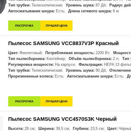
Тип трубки:
Телескопическая;
Уровень шума:
87 Дб;
Радиус дей
Автосматывание шнура:
Есть;
Длина сетевого шнура:
6 м
РАССРОЧКА
ЛУЧШАЯ ЦЕНА
Пылесос SAMSUNG VCC8837V3P Красный
Цвет:
Фиолетовый;
Потребляемая мощность:
2200 Вт;
Мощност
Тип пылесборника:
Контейнер;
Объём пылесборника:
2 л;
Тип 
Регулировка мощности:
На карпусе;
Фильтрация:
HEPA 13 фильт
Тип трубки:
Телескопическая;
Уровень шума:
80 Дб;
Отключение
Прорезиненные колеса:
Есть;
Автосматывание шнура:
Есть;
Д
РАССРОЧКА
ЛУЧШАЯ ЦЕНА
Пылесос SAMSUNG VCC4570S3K Черный
Высота:
28 см;
Ширина:
39,5 см;
Глубина:
23,5 см;
Цвет:
Чёрны