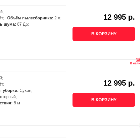
й;
12 995 р.
Вт;
Объём пылесборника:
2 л;
ь шума:
87 Дб;
В КОРЗИНУ
й;
12 995 р.
Вт;
п уборки:
Сухая;
оторный;
В КОРЗИНУ
ствия:
8 м