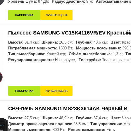
Уровень шума:
87 Дб;
Радиус действия:
9 м;
Автосматывание 
РАССРОЧКА
ЛУЧШАЯ ЦЕНА
Пылесос SAMSUNG VC15K4116VR/EV Красный
Высота:
31,4 см;
Ширина:
26,5 см;
Глубина:
43,6 см;
Цвет:
Крас
Потребляемая мощность:
1500 Вт;
Мощность всасывания:
390 
Тип пылесборника:
Контейнер;
Объём пылесборника:
1,3 л;
Ти
Регулировка мощности:
На карпусе;
Тип трубки:
Телескопическа
РАССРОЧКА
ЛУЧШАЯ ЦЕНА
СВЧ-печь SAMSUNG MS23K3614AK Черный И
Высота:
27,5 см;
Ширина:
48,9 см;
Глубина:
37,4 см;
Цвет:
Чёрн
Диаметр вращающегося подноса:
28,8 см;
Тип управления:
Меха
Мощность микроволн:
800 Вт;
Режим разморозки:
Есть