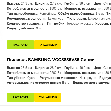
Высота:
24,3 см;
Ширина:
27,2 см;
Глубина:
39,8 см;
Цвет:
Сини
Потребляемая мощность:
1800 Вт;
Мощность всасывания:
380 
Тип пылесборника:
Контейнер;
Объём пылесборника:
1,5 л;
Ти
Регулировка мощности:
На корпусе;
Фильтрация:
Циклонная сис
Количество насадок:
2;
Тип трубки:
Телескопическая;
Уровень 
Радиус действия:
9 м
РАССРОЧКА
ЛУЧШАЯ ЦЕНА
Пылесос SAMSUNG VCC8836V36 Синий
Высота:
26,5 см;
Ширина:
28,2 см;
Глубина:
49,2 см;
Цвет:
Сини
Потребляемая мощность:
2200 Вт;
Мощность всасывания:
430 
Тип уборки:
Сухая;
Регулировка мощности:
На корпусе;
Радиус
Автосматывание сетевого шнура:
Есть;
Длина сетевого шнура:
РАССРОЧКА
ЛУЧШАЯ ЦЕНА