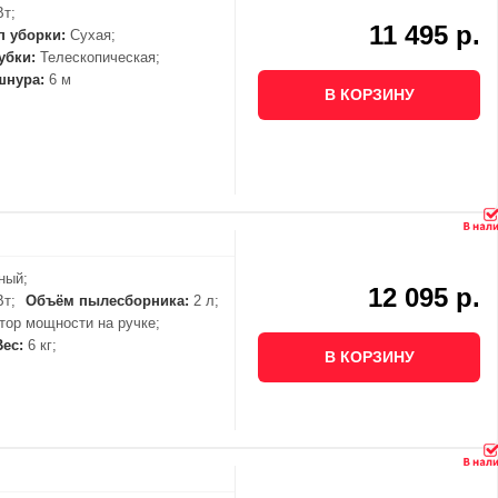
Вт;
11 495 р.
п уборки:
Сухая;
убки:
Телескопическая;
шнура:
6 м
В КОРЗИНУ
ный;
12 095 р.
Вт;
Объём пылесборника:
2 л;
ор мощности на ручке;
Вес:
6 кг;
В КОРЗИНУ