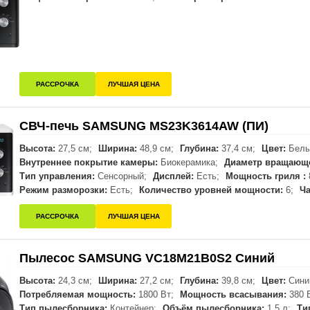
РАССРОЧКА
ЛУЧШАЯ ЦЕНА
СВЧ-печь SAMSUNG MS23K3614AW (ПИ)
Высота:
27,5 см;
Ширина:
48,9 см;
Глубина:
37,4 см;
Цвет:
Белы
Внутреннее покрытие камеры:
Биокерамика;
Диаметр вращающе
Тип управления:
Сенсорный;
Дисплей:
Есть;
Мощность гриля :
Режим разморозки:
Есть;
Количество уровней мощности:
6;
Ч
РАССРОЧКА
ЛУЧШАЯ ЦЕНА
Пылесос SAMSUNG VC18M21B0S2 Синий
Высота:
24,3 см;
Ширина:
27,2 см;
Глубина:
39,8 см;
Цвет:
Сини
Потребляемая мощность:
1800 Вт;
Мощность всасывания:
380 
Тип пылесборника:
Контейнер;
Объём пылесборника:
1,5 л;
Ти