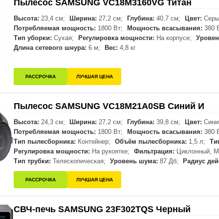
Пылесос SAMSUNG VC18M3160VG Титан
Высота:
23,4 см;
Ширина:
27,2 см;
Глубина:
40,7 см;
Цвет:
Серы
Потребляемая мощность:
1800 Вт;
Мощность всасывания:
380 
Тип уборки:
Сухая;
Регулировка мощности:
На корпусе;
Уровен
Длина сетевого шнура:
6 м;
Вес:
4,8 кг
РАССРОЧКА
ЛУЧШАЯ ЦЕНА
Пылесос SAMSUNG VC18M21A0SB Синий И
Высота:
24,3 см;
Ширина:
27,2 см;
Глубина:
39,8 см;
Цвет:
Сини
Потребляемая мощность:
1800 Вт;
Мощность всасывания:
380 
Тип пылесборника:
Контейнер;
Объём пылесборника:
1,5 л;
Ти
Регулировка мощности:
На рукоятке;
Фильтрация:
Циклонный, М
Тип трубки:
Телескопическая;
Уровень шума:
87 Дб;
Радиус дей
РАССРОЧКА
ЛУЧШАЯ ЦЕНА
СВЧ-печь SAMSUNG 23F302TQS Черный