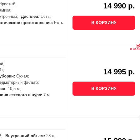
бристый;
14 990 р.
амика;
тронный;
Дисплей:
Есть;
В КОРЗИНУ
атическое приготовление:
Есть
й;
Вт;
14 995 р.
уборки:
Сухая;
едмоторный фильтр;
В КОРЗИНУ
ия:
10,5 м;
лина сетевого шнура:
7 м
й;
Внутренний объем:
23 л;