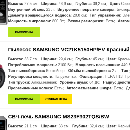
Высота:
27,5 см;
Ширина:
48,9 см;
Глубина:
39,2 см;
Цвет:
Сере
Внутренний объем:
23 л;
Внутреннее покрытие камеры:
Биокер
Диаметр вращающегося подноса:
28,8 см;
Тип управления:
Элек
Мощность микроволн:
800 Вт;
Режим разморозки:
Есть;
Автом
РАССРОЧКА
Пылесос SAMSUNG VC21K5150HP/EV Красный
Высота:
33,7 см;
Ширина:
29,4 см;
Глубина:
45 см;
Цвет:
Красны
Потребляемая мощность:
2100 Вт;
Мощность всасывания:
440 
Тип пылесборника:
Контейнер;
Объём пылесборника:
2 л;
Тип 
Регулировка мощности:
На рукоятке;
Фильтрация:
HEPA H13, Пр
Тип трубки:
Алюминиевая;
Уровень шума:
84 Дб;
Радиус действ
Прорезиненные колеса:
Есть;
Автосматывание шнура:
Есть;
Д
РАССРОЧКА
ЛУЧШАЯ ЦЕНА
СВЧ-печь SAMSUNG MS23F302TQS/BW
Высота:
21,1 см;
Ширина:
33 см;
Глубина:
32,4 см;
Цвет:
Чёрны