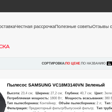
оставка
Честная рассрочка
Полезные советы
Отзывы о
ска
СОРТИРОВКА:
ПО ЦЕНЕ
ПО НАЗВАНИЮ
|
Пылесос SAMSUNG VC18M3140VN Зеленый
Высота:
23,4 см;
Ширина:
27,2 см;
Глубина:
40,7 см;
Цвет:
Зеле
Потребляемая мощность:
1800 Вт;
Мощность всасывания:
380 
Тип пылесборника:
Контейнер;
Объём пылесборника:
2 л;
Тип 
Фильтрация:
Предмоторный фильтр/Выпускной фильтр;
Тип труб