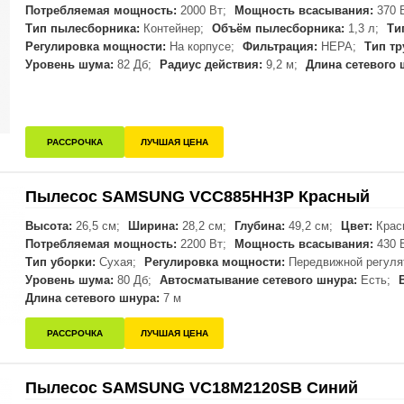
Потребляемая мощность:
2000 Вт;
Мощность всасывания:
370 
Тип пылесборника:
Контейнер;
Объём пылесборника:
1,3 л;
Ти
Регулировка мощности:
На корпусе;
Фильтрация:
HEPA;
Тип тр
Уровень шума:
82 Дб;
Радиус действия:
9,2 м;
Длина сетевого 
РАССРОЧКА
ЛУЧШАЯ ЦЕНА
Пылесос SAMSUNG VCC885HH3P Красный
Высота:
26,5 см;
Ширина:
28,2 см;
Глубина:
49,2 см;
Цвет:
Крас
Потребляемая мощность:
2200 Вт;
Мощность всасывания:
430 
Тип уборки:
Сухая;
Регулировка мощности:
Передвижной регулят
Уровень шума:
80 Дб;
Автосматывание сетевого шнура:
Есть;
Длина сетевого шнура:
7 м
РАССРОЧКА
ЛУЧШАЯ ЦЕНА
Пылесос SAMSUNG VC18M2120SB Синий