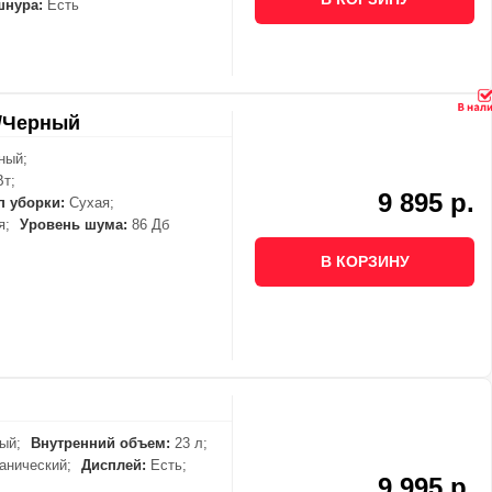
шнура:
Есть
/Черный
ный;
Вт;
9 895 р.
п уборки:
Сухая;
я;
Уровень шума:
86 Дб
В КОРЗИНУ
ый;
Внутренний объем:
23 л;
нический;
Дисплей:
Есть;
9 995 р.