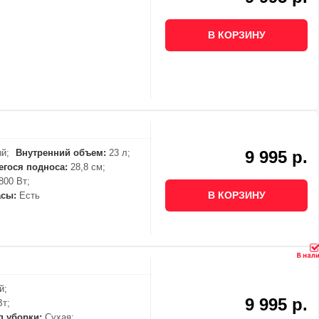
В КОРЗИНУ
й;
Внутренний объем:
23 л;
9 995 р.
гося подноса:
28,8 см;
800 Вт;
В КОРЗИНУ
асы:
Есть
й;
9 995 р.
Вт;
п уборки:
Сухая;