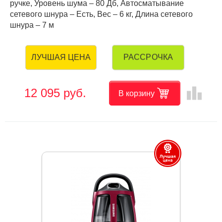
ручке, Уровень шума – 80 Дб, Автосматывание
сетевого шнура – Есть, Вес – 6 кг, Длина сетевого
шнура – 7 м
РАССРОЧКА
ЛУЧШАЯ ЦЕНА
leaderboard
12 095 руб.
В корзину