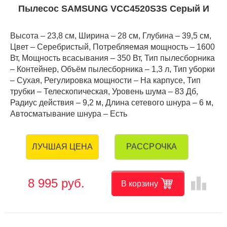
Пылесос SAMSUNG VCC4520S3S Серый И
Высота – 23,8 см, Ширина – 28 см, Глубина – 39,5 см,
Цвет – Серебристый, Потребляемая мощность – 1600
Вт, Мощность всасывания – 350 Вт, Тип пылесборника
– Контейнер, Объём пылесборника – 1,3 л, Тип уборки
– Сухая, Регулировка мощности – На карпусе, Тип
трубки – Телескопическая, Уровень шума – 83 Дб,
Радиус действия – 9,2 м, Длина сетевого шнура – 6 м,
Автосматывание шнура – Есть
РАССРОЧКА
ЛУЧШАЯ ЦЕНА
leaderboard
8 995 руб.
В корзину