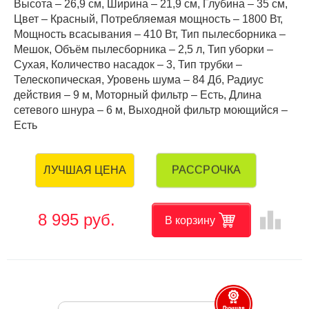
Высота – 26,9 см, Ширина – 21,9 см, Глубина – 35 см,
Цвет – Красный, Потребляемая мощность – 1800 Вт,
Мощность всасывания – 410 Вт, Тип пылесборника –
Мешок, Объём пылесборника – 2,5 л, Тип уборки –
Сухая, Количество насадок – 3, Тип трубки –
Телескопическая, Уровень шума – 84 Дб, Радиус
действия – 9 м, Моторный фильтр – Есть, Длина
сетевого шнура – 6 м, Выходной фильтр моющийся –
Есть
РАССРОЧКА
ЛУЧШАЯ ЦЕНА
leaderboard
8 995 руб.
В корзину