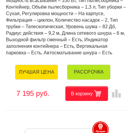
Мощность всасывания – 350 Вт, Тип пылесборника –
Контейнер, Объём пылесборника – 1,3 л, Тип уборки –
Сухая, Регулировка мощности – На карпусе,
Фильтрация – циклон, Количество насадок – 2, Тип
трубки – Телескопическая, Уровень шума – 82 Дб,
Радиус действия – 9,2 м, Длина сетевого шнура – 6 м,
Выходной фильтр сменный – Есть, Индикатор
заполнения контейнера – Есть, Вертикальная
парковка – Есть, Автосматывание шнура – Есть
РАССРОЧКА
ЛУЧШАЯ ЦЕНА
leaderboard
7 195 руб.
В корзину