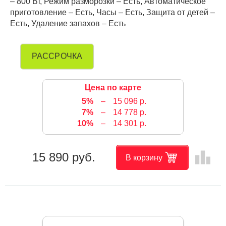
– 800 Вт, Режим разморозки – Есть, Автоматическое
приготовление – Есть, Часы – Есть, Защита от детей –
Есть, Удаление запахов – Есть
РАССРОЧКА
Цена по карте
5%
–
15 096 р.
7%
–
14 778 р.
10%
–
14 301 р.
leaderboard
15 890 руб.
В корзину