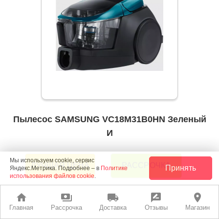
Пылесос SAMSUNG VC18M31B0HN Зеленый
И
Мы используем cookie, сервис
РАССРОЧКА
ЛУЧШАЯ ЦЕНА
Принять
Яндекс.Метрика. Подробнее – в
Политике
использования файлов cookie
.
home
payments
local_shipping
rate_review
place
leaderboard
8 995 руб.
В корзину
Главная
Рассрочка
Доставка
Отзывы
Магазин