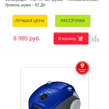
Уровень шума – 82 Дб
РАССРОЧКА
ЛУЧШАЯ ЦЕНА
leaderboard
8 995 руб.
В корзину