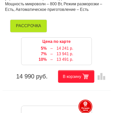
Мощность микроволн – 800 Вт, Режим разморозки –
Есть, Автоматическое приготовление – Есть
РАССРОЧКА
Цена по карте
5%
–
14 241 р.
7%
–
13 941 р.
10%
–
13 491 р.
leaderboard
14 990 руб.
В корзину