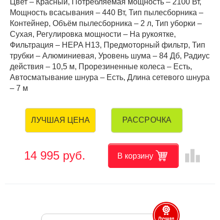
Цвет – Красный, Потребляемая мощность – 2100 Вт,
Мощность всасывания – 440 Вт, Тип пылесборника –
Контейнер, Объём пылесборника – 2 л, Тип уборки –
Сухая, Регулировка мощности – На рукоятке,
Фильтрация – HEPA H13, Предмоторный фильтр, Тип
трубки – Алюминиевая, Уровень шума – 84 Дб, Радиус
действия – 10,5 м, Прорезиненные колеса – Есть,
Автосматывание шнура – Есть, Длина сетевого шнура
– 7 м
РАССРОЧКА
ЛУЧШАЯ ЦЕНА
leaderboard
14 995 руб.
В корзину