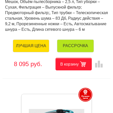
Мешок, Объём пылесборника – 2,5 л, Тип уборки –
Сухая, Фильтрация – Выпускной фильтр;
Предмоторный фильтр;, Тип трубки – Телескопическая
стальная, Уровень шума – 83 Дб, Радиус действия –
9,2 м, Прорезиненные ножки – Есть, Автосматывание
шнура – Есть, Длина сетевого шнура – 6 м
РАССРОЧКА
ЛУЧШАЯ ЦЕНА
leaderboard
8 095 руб.
В корзину