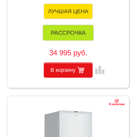
ЛУЧШАЯ ЦЕНА
РАССРОЧКА
34 995 руб.
leaderboard
В корзину