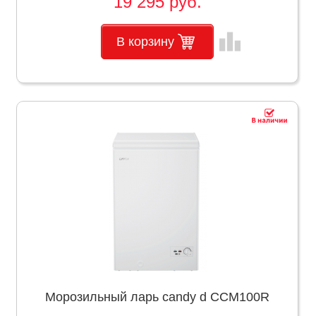
19 295 руб.
leaderboard
В корзину
Морозильный ларь candy d CCM100R