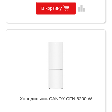
leaderboard
В корзину
Холодильник CANDY CFN 6200 W