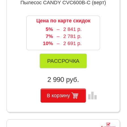
Пылесос CANDY CVC600B-C (верт)
Цена по карте скидок
5%
–
2 841 р.
7%
–
2 781 р.
10%
–
2 691 р.
РАССРОЧКА
2 990 руб.
leaderboard
В корзину