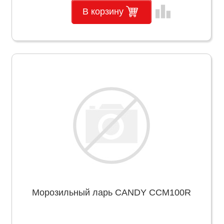
leaderboard
В корзину
Морозильный ларь CANDY CCM100R