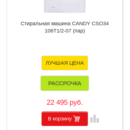
Стиральная машина CANDY CSO34
106T1/2-07 (пар)
ЛУЧШАЯ ЦЕНА
РАССРОЧКА
22 495 руб.
leaderboard
В корзину