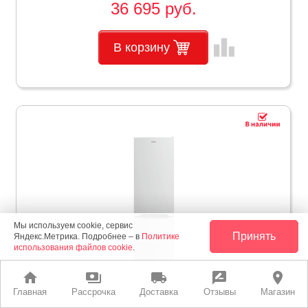
36 695 руб.
leaderboard
В корзину
Мы используем cookie, сервис
Принять
Яндекс.Метрика. Подробнее – в
Политике
использования файлов cookie
.
home
payments
local_shipping
rate_review
place
Главная
Рассрочка
Доставка
Отзывы
Магазин
Холодильник candy d CCRN6200W