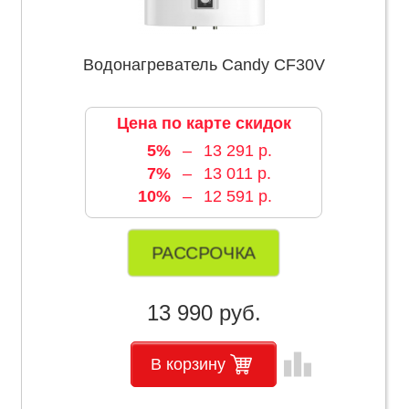
Водонагреватель Candy CF30V
Цена по карте скидок
5%
–
13 291 р.
7%
–
13 011 р.
10%
–
12 591 р.
РАССРОЧКА
13 990 руб.
leaderboard
В корзину