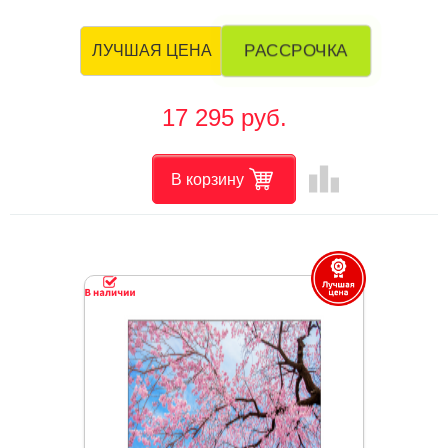
РАССРОЧКА
ЛУЧШАЯ ЦЕНА
17 295 руб.
leaderboard
В корзину