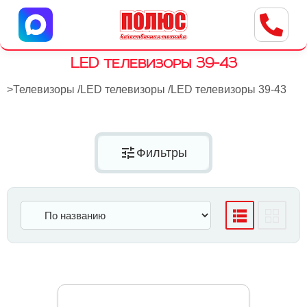
Центр бытовой техники
г. Ульяновск, ул. Пушкарева, 8a
LED телевизоры 39-43
>
Телевизоры
/
LED телевизоры
/
LED телевизоры 39-43
tune
Фильтры