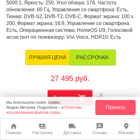
5000:1, Яркость: 250, Угол обзора: 178, Частота
обновления: 60 Гц, Управление со смартфона: Есть,
Тюнер: DVB-S2, DVB-T2, DVB-С, Формат экрана: 100 х
200, Формат экрана: 16:9, Управление со смартфона:
Есть, Операционная система: HomeOS U9, Голосовой
ассистент по телевизору: Vivi Voice, HDR10: Есть
РАССРОЧКА
ЛУЧШАЯ ЦЕНА
27 495 руб.
leaderboard
В корзину
Мы используем cookie, сервис
Принять
Яндекс.Метрика. Подробнее – в
Политике
использования файлов cookie
.
home
payments
local_shipping
rate_review
place
Главная
Рассрочка
Доставка
Отзывы
Магазин