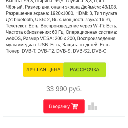
Высота: 55,3, Ширина: 95,5, Глубина: 8,3, Цвет:
Чёрный, Размер диагонали экрана Дюйм/см: 43/108,
Разрешение экрана: 1920x1080, HDMI: 3, Тип пульта
ДУ: bluetooth, USB: 2, Вых. мощность звука: 16 Вт,
Телетекст: Есть, Воспроизведение через Wi-Fi: Есть,
Частота обновления: 60 Гц, Операционная система:
webOS, Размер VESA: 200 x 200, Воспроизведение
мультимедиа с USB: Есть, Защита от детей: Есть,
Тюнер: DVB-T, DVB-T2, DVB-S, DVB-S2, DVB-C
РАССРОЧКА
ЛУЧШАЯ ЦЕНА
33 990 руб.
leaderboard
В корзину