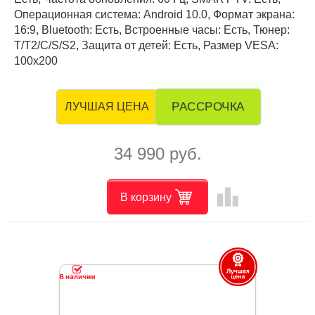
Операционная система: Android 10.0, Формат экрана:
16:9, Bluetooth: Есть, Встроенные часы: Есть, Тюнер:
T/T2/C/S/S2, Защита от детей: Есть, Размер VESA:
100x200
РАССРОЧКА
ЛУЧШАЯ ЦЕНА
34 990 руб.
leaderboard
В корзину