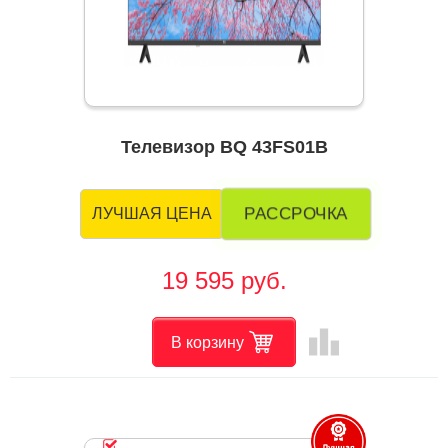
Телевизор BQ 43FS01B
РАССРОЧКА
ЛУЧШАЯ ЦЕНА
19 595 руб.
leaderboard
В корзину