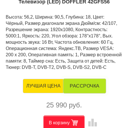
Телевизор (LED) DOFFLER 42GFS56
Высота: 56,2, Ширина: 90,5, Глубина: 18, Цвет:
Чёрный, Размер диагонали экрана Дюйм/см: 42/107,
Разрешение экрана: 1920x1080, Контрастность:
5000:1, Яркость: 220, Угол обзора: 178°x178°, Вых.
мощность звука: 16 Вт, Частота обновления: 60 Гц,
Операционная система: Яндекс.ТВ, Размер VESA:
200 x 200, Оперативная память: 1, Размер встроенной
памяти: 8, Таймер сна: Есть, Защита от детей: Есть,
Тюнер: DVB-T, DVB-T2, DVB-S, DVB-S2, DVB-C
РАССРОЧКА
ЛУЧШАЯ ЦЕНА
25 990 руб.
leaderboard
В корзину