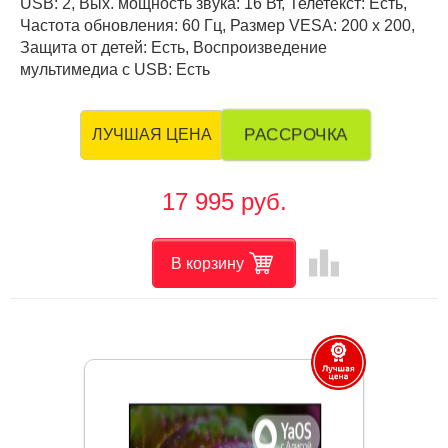
USB: 2, Вых. мощность звука: 16 Вт, Телетекст: Есть,
Частота обновления: 60 Гц, Размер VESA: 200 х 200,
Защита от детей: Есть, Воспроизведение
мультимедиа с USB: Есть
РАССРОЧКА
ЛУЧШАЯ ЦЕНА
17 995 руб.
leaderboard
В корзину