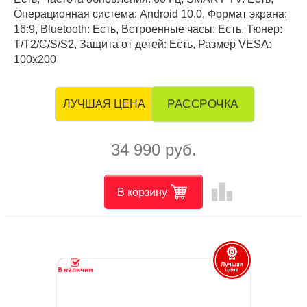
Операционная система: Android 10.0, Формат экрана:
16:9, Bluetooth: Есть, Встроенные часы: Есть, Тюнер:
T/T2/C/S/S2, Защита от детей: Есть, Размер VESA:
100x200
РАССРОЧКА
ЛУЧШАЯ ЦЕНА
34 990 руб.
leaderboard
В корзину