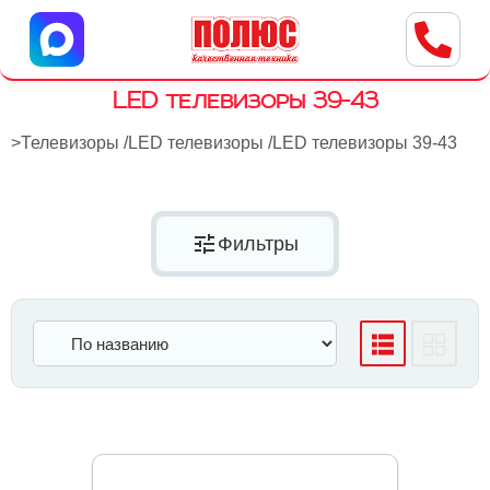
Центр бытовой техники
г. Ульяновск, ул. Пушкарева, 8a
LED телевизоры 39-43
>
Телевизоры
/
LED телевизоры
/
LED телевизоры 39-43
tune
Фильтры