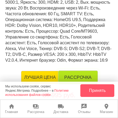
5000:1, Яркость: 300, HDMI: 2, USB: 2, Вых. мощность
звука: 20 Вт, Воспроизведение через Wi-Fi: Есть,
Частота обновления: 60 Гц, SMART TV: Есть,
Операционная система: HomeOS U9.5, Поддержка
HDR: Dolby Vision, HDR10, HDR10+, Родительский
контроль: Есть, Процессор: Quad Core/MT9603,
Управление со смартфона: Есть, Голосовой
ассистент: Есть, Голосовой ассистент по телевизору:
Alexa, Vivi Voice, Тюнер: DVB-S; DVB-S2; DVB-T; DVB-
T2; DVB-С, Размер VESA: 200 х 300, HbbTV: HbbTV
V2.0.4, Интернет браузер: Odin, Формат экрана: 16:9
РАССРОЧКА
ЛУЧШАЯ ЦЕНА
Мы используем cookie, сервис
Принять
Яндекс.Метрика. Подробнее – в
Политике
36 995 руб.
использования файлов cookie
.
home
payments
local_shipping
rate_review
place
leaderboard
В корзину
Главная
Рассрочка
Доставка
Отзывы
Магазин