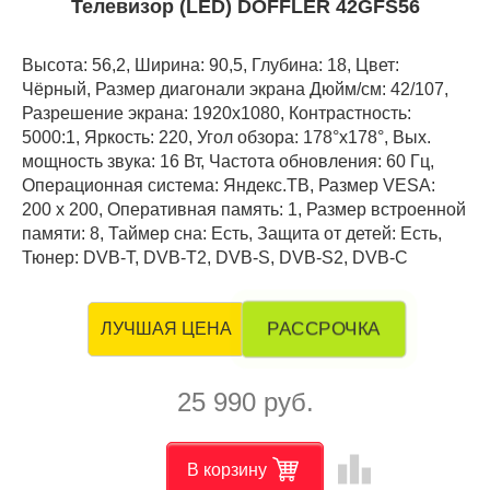
Телевизор (LED) DOFFLER 42GFS56
Высота: 56,2, Ширина: 90,5, Глубина: 18, Цвет:
Чёрный, Размер диагонали экрана Дюйм/см: 42/107,
Разрешение экрана: 1920x1080, Контрастность:
5000:1, Яркость: 220, Угол обзора: 178°x178°, Вых.
мощность звука: 16 Вт, Частота обновления: 60 Гц,
Операционная система: Яндекс.ТВ, Размер VESA:
200 x 200, Оперативная память: 1, Размер встроенной
памяти: 8, Таймер сна: Есть, Защита от детей: Есть,
Тюнер: DVB-T, DVB-T2, DVB-S, DVB-S2, DVB-C
РАССРОЧКА
ЛУЧШАЯ ЦЕНА
25 990 руб.
leaderboard
В корзину