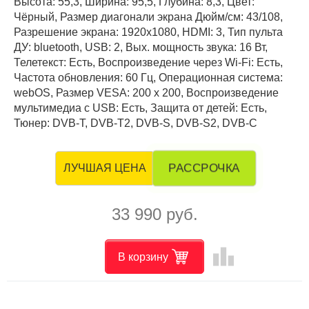
Высота: 55,3, Ширина: 95,5, Глубина: 8,3, Цвет:
Чёрный, Размер диагонали экрана Дюйм/см: 43/108,
Разрешение экрана: 1920x1080, HDMI: 3, Тип пульта
ДУ: bluetooth, USB: 2, Вых. мощность звука: 16 Вт,
Телетекст: Есть, Воспроизведение через Wi-Fi: Есть,
Частота обновления: 60 Гц, Операционная система:
webOS, Размер VESA: 200 x 200, Воспроизведение
мультимедиа с USB: Есть, Защита от детей: Есть,
Тюнер: DVB-T, DVB-T2, DVB-S, DVB-S2, DVB-C
РАССРОЧКА
ЛУЧШАЯ ЦЕНА
33 990 руб.
leaderboard
В корзину