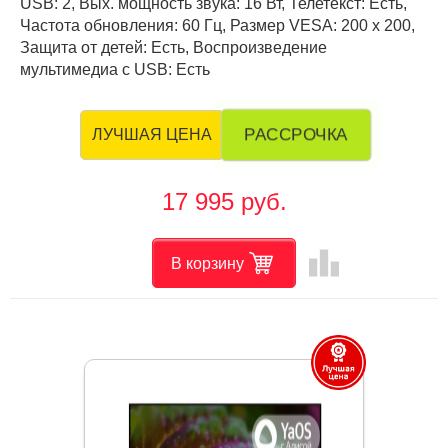
USB: 2, Вых. мощность звука: 16 Вт, Телетекст: Есть,
Частота обновления: 60 Гц, Размер VESA: 200 х 200,
Защита от детей: Есть, Воспроизведение
мультимедиа с USB: Есть
РАССРОЧКА
ЛУЧШАЯ ЦЕНА
17 995 руб.
leaderboard
В корзину