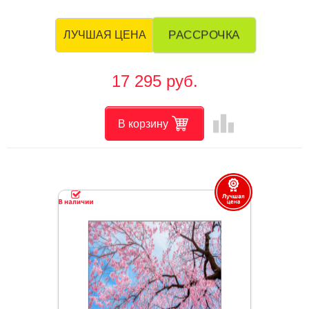
РАССРОЧКА
ЛУЧШАЯ ЦЕНА
17 295 руб.
leaderboard
В корзину