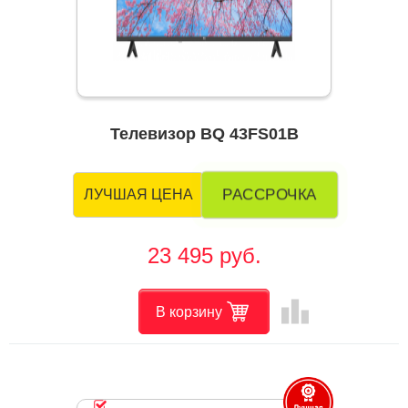
Телевизор BQ 43FS01B
РАССРОЧКА
ЛУЧШАЯ ЦЕНА
23 495 руб.
leaderboard
В корзину