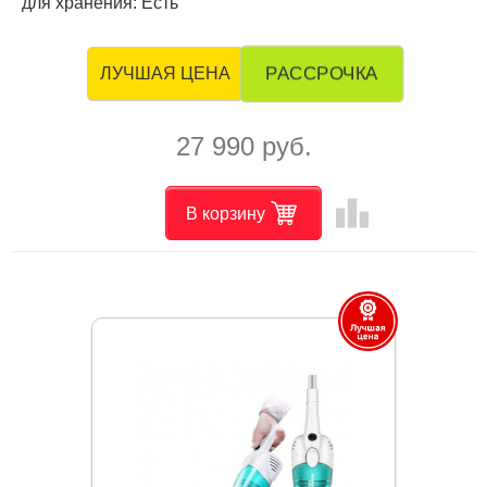
для хранения: Есть
РАССРОЧКА
ЛУЧШАЯ ЦЕНА
27 990 руб.
leaderboard
В корзину