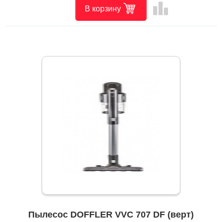
leaderboard
В корзину
Пылесос DOFFLER VVC 707 DF (верт)