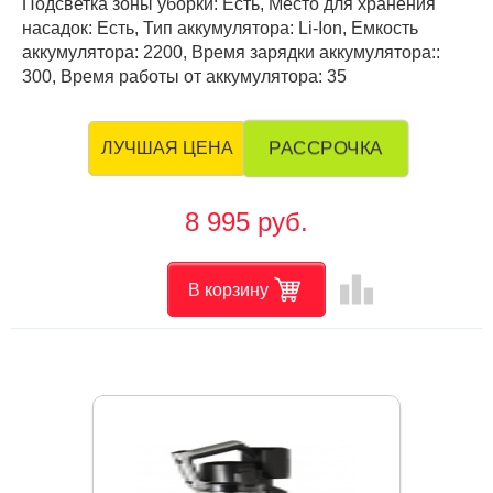
Подсветка зоны уборки: Есть, Место для хранения
насадок: Есть, Тип аккумулятора: Li-Ion, Емкость
аккумулятора: 2200, Время зарядки аккумулятора::
300, Время работы от аккумулятора: 35
РАССРОЧКА
ЛУЧШАЯ ЦЕНА
8 995 руб.
leaderboard
В корзину