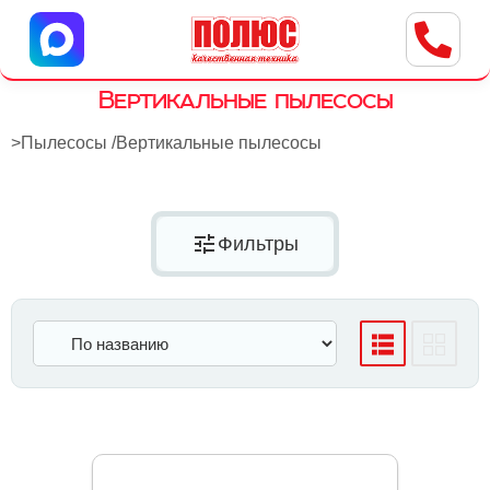
Центр бытовой техники
г. Ульяновск, ул. Пушкарева, 8a
Вертикальные пылесосы
>
Пылесосы
/
Вертикальные пылесосы
tune
Фильтры