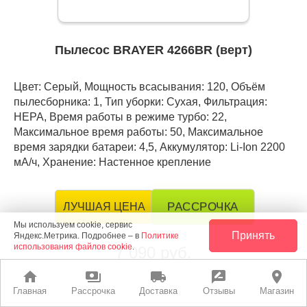
Пылесос BRAYER 4266BR (верт)
Цвет: Серый, Мощность всасывания: 120, Объём
пылесборника: 1, Тип уборки: Сухая, Фильтрация:
HEPA, Время работы в режиме турбо: 22,
Максимальное время работы: 50, Максимальное
время зарядки батареи: 4,5, Аккумулятор: Li-Ion 2200
мА/ч, Хранение: Настенное крепление
РАССРОЧКА
ЛУЧШАЯ ЦЕНА
Мы используем cookie, сервис
Принять
Яндекс.Метрика. Подробнее – в
Политике
использования файлов cookie
.
7 090 руб.
home
payments
local_shipping
rate_review
place
leaderboard
Главная
Рассрочка
Доставка
Отзывы
Магазин
В корзину