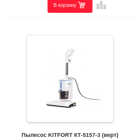
leaderboard
В корзину
Пылесос KITFORT КТ-5157-3 (верт)