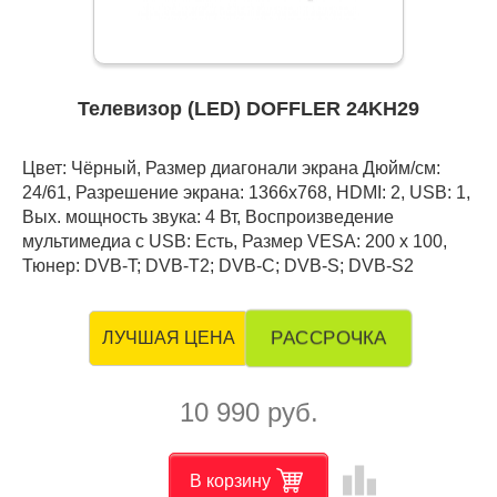
Телевизор (LED) DOFFLER 24KH29
Цвет: Чёрный, Размер диагонали экрана Дюйм/см:
24/61, Разрешение экрана: 1366x768, HDMI: 2, USB: 1,
Вых. мощность звука: 4 Вт, Воспроизведение
мультимедиа с USB: Есть, Размер VESA: 200 x 100,
Тюнер: DVB-T; DVB-T2; DVB-C; DVB-S; DVB-S2
РАССРОЧКА
ЛУЧШАЯ ЦЕНА
10 990 руб.
leaderboard
В корзину