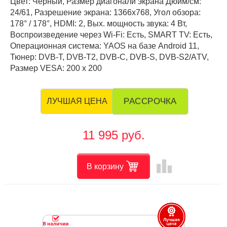
Цвет: Чёрный, Размер диагонали экрана Дюйм/см:
24/61, Разрешение экрана: 1366x768, Угол обзора:
178° / 178°, HDMI: 2, Вых. мощность звука: 4 Вт,
Воспроизведение через Wi-Fi: Есть, SMART TV: Есть,
Операционная система: YAOS на базе Android 11,
Тюнер: DVB-T, DVB-T2, DVB-C, DVB-S, DVB-S2/АTV,
Размер VESA: 200 х 200
РАССРОЧКА
ЛУЧШАЯ ЦЕНА
11 995 руб.
leaderboard
В корзину