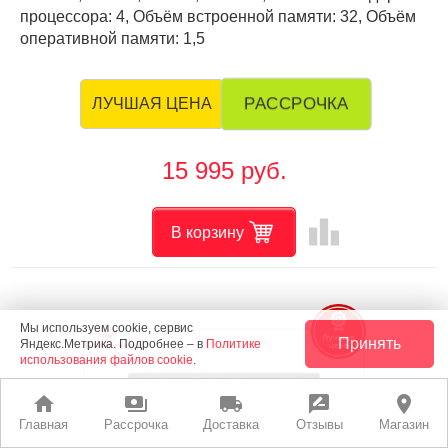
процессора: 4, Объём встроенной памяти: 32, Объём
оперативной памяти: 1,5
РАССРОЧКА
ЛУЧШАЯ ЦЕНА
15 995 руб.
leaderboard
В корзину
Мы используем cookie, сервис
Принять
Яндекс.Метрика. Подробнее – в
Политике
использования файлов cookie
.
home
payments
local_shipping
rate_review
place
Главная
Рассрочка
Доставка
Отзывы
Магазин