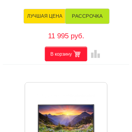
РАССРОЧКА
ЛУЧШАЯ ЦЕНА
11 995 руб.
leaderboard
В корзину