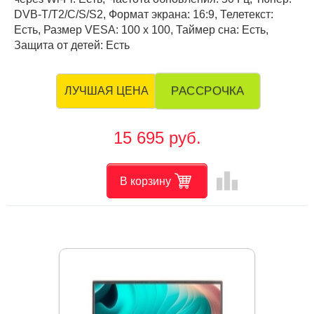
DVB-T/T2/C/S/S2, Формат экрана: 16:9, Телетекст:
Есть, Размер VESA: 100 х 100, Таймер сна: Есть,
Защита от детей: Есть
РАССРОЧКА
ЛУЧШАЯ ЦЕНА
15 695 руб.
leaderboard
В корзину