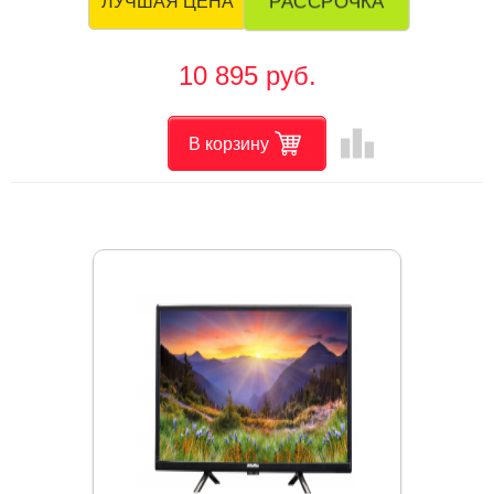
РАССРОЧКА
ЛУЧШАЯ ЦЕНА
10 895 руб.
leaderboard
В корзину