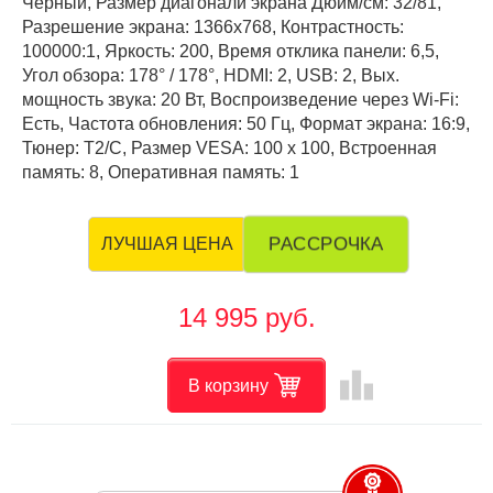
Чёрный, Размер диагонали экрана Дюйм/см: 32/81,
Разрешение экрана: 1366x768, Контрастность:
100000:1, Яркость: 200, Время отклика панели: 6,5,
Угол обзора: 178° / 178°, HDMI: 2, USB: 2, Вых.
мощность звука: 20 Вт, Воспроизведение через Wi-Fi:
Есть, Частота обновления: 50 Гц, Формат экрана: 16:9,
Тюнер: T2/C, Размер VESA: 100 х 100, Встроенная
память: 8, Оперативная память: 1
РАССРОЧКА
ЛУЧШАЯ ЦЕНА
14 995 руб.
leaderboard
В корзину