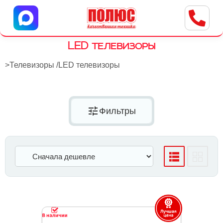
Центр бытовой техники
г. Ульяновск, ул. Пушкарева, 8a
LED телевизоры
>
Телевизоры
/
LED телевизоры
tune
Фильтры