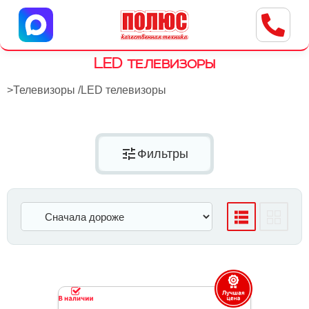
Центр бытовой техники
г. Ульяновск, ул. Пушкарева, 8a
LED телевизоры
>
Телевизоры
/
LED телевизоры
tune
Фильтры