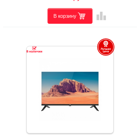
leaderboard
В корзину