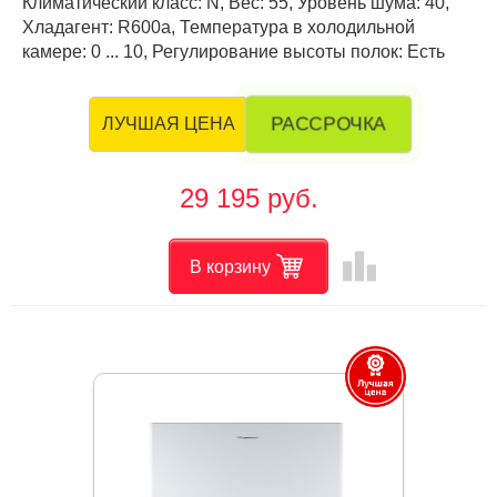
Климатический класс: N, Вес: 55, Уровень шума: 40,
Хладагент: R600a, Температура в холодильной
камере: 0 ... 10, Регулирование высоты полок: Есть
РАССРОЧКА
ЛУЧШАЯ ЦЕНА
29 195 руб.
leaderboard
В корзину