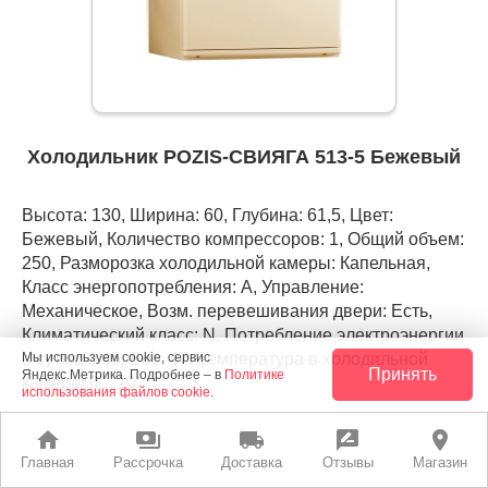
Холодильник POZIS-СВИЯГА 513-5 Бежевый
Высота: 130, Ширина: 60, Глубина: 61,5, Цвет:
Бежевый, Количество компрессоров: 1, Общий объем:
250, Разморозка холодильной камеры: Капельная,
Класс энергопотребления: А, Управление:
Механическое, Возм. перевешивания двери: Есть,
Климатический класс: N, Потребление электроэнергии
в сутки: 0,45, Вес: 47, Температура в холодильной
Мы используем cookie, сервис
Принять
Яндекс.Метрика. Подробнее – в
Политике
камере: 0....10
использования файлов cookie
.
home
payments
local_shipping
rate_review
place
РАССРОЧКА
ЛУЧШАЯ ЦЕНА
Главная
Рассрочка
Доставка
Отзывы
Магазин