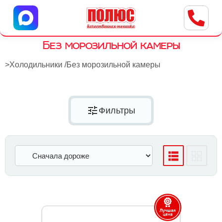
Центр бытовой техники
г. Ульяновск, ул. Пушкарева, 8a
Без морозильной камеры
>
Холодильники
/
Без морозильной камеры
tune
Фильтры