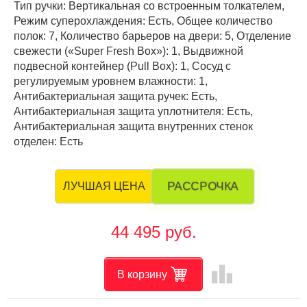
Тип ручки: Вертикальная со встроенным толкателем,
Режим суперохлаждения: Есть, Общее количество
полок: 7, Количество барьеров на двери: 5, Отделение
свежести («Super Fresh Box»): 1, Выдвижной
подвесной контейнер (Pull Box): 1, Cосуд с
регулируемым уровнем влажности: 1,
Антибактериальная защита ручек: Есть,
Антибактериальная защита уплотнителя: Есть,
Антибактериальная защита внутренних стенок
отделен: Есть
РАССРОЧКА
ЛУЧШАЯ ЦЕНА
44 495 руб.
leaderboard
В корзину