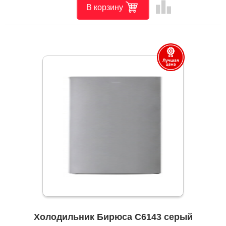
leaderboard
В корзину
Холодильник Бирюса C6143 серый