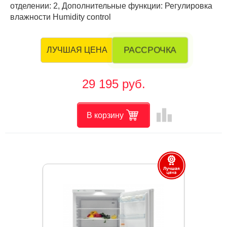
отделении: 2, Дополнительные функции: Регулировка
влажности Humidity control
РАССРОЧКА
ЛУЧШАЯ ЦЕНА
29 195 руб.
leaderboard
В корзину