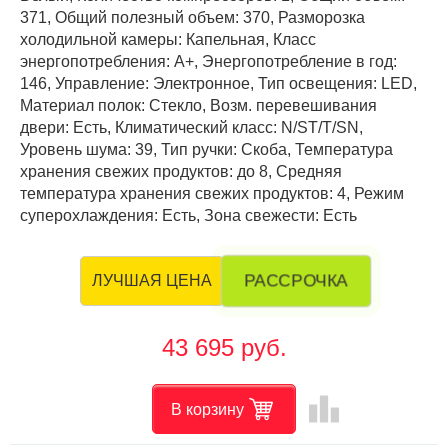
371, Общий полезный объем: 370, Разморозка
холодильной камеры: Капельная, Класс
энергопотребления: А+, Энергопотребление в год:
146, Управление: Электронное, Тип освещения: LED,
Материал полок: Стекло, Возм. перевешивания
двери: Есть, Климатический класс: N/ST/T/SN,
Уровень шума: 39, Тип ручки: Скоба, Температура
хранения свежих продуктов: до 8, Средняя
температура хранения свежих продуктов: 4, Режим
суперохлаждения: Есть, Зона свежести: Есть
РАССРОЧКА
ЛУЧШАЯ ЦЕНА
43 695 руб.
leaderboard
В корзину