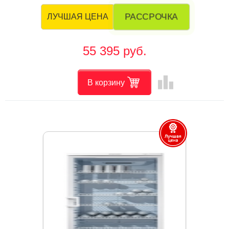
РАССРОЧКА
ЛУЧШАЯ ЦЕНА
55 395 руб.
leaderboard
В корзину