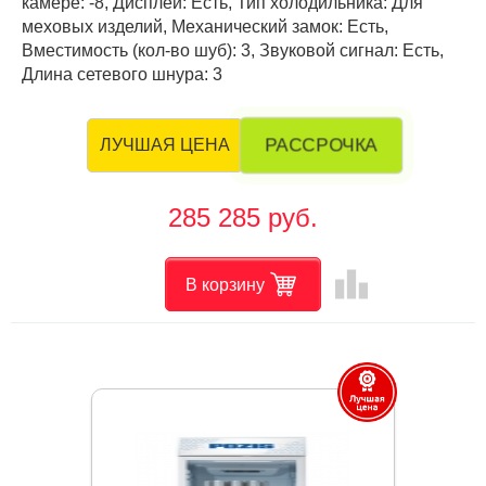
камере: -8, Дисплей: Есть, Тип холодильника: Для
меховых изделий, Механический замок: Есть,
Вместимость (кол-во шуб): 3, Звуковой сигнал: Есть,
Длина сетевого шнура: 3
РАССРОЧКА
ЛУЧШАЯ ЦЕНА
285 285 руб.
leaderboard
В корзину