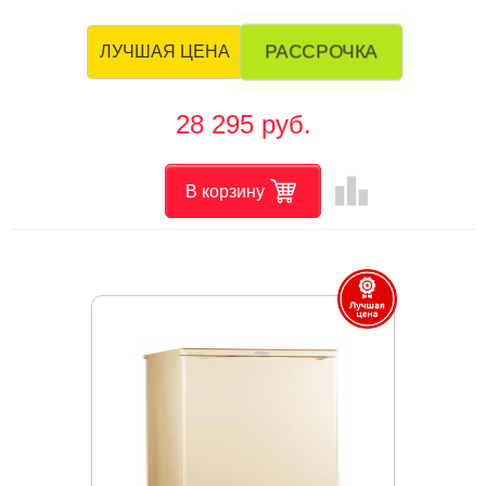
РАССРОЧКА
ЛУЧШАЯ ЦЕНА
28 295 руб.
leaderboard
В корзину