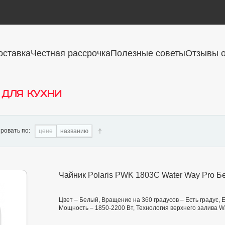
оставка
Честная рассрочка
Полезные советы
Отзывы о
 для кухни
ровать по:
цене
названию
Чайник Polaris PWK 1803C Water Way Pro Б
Цвет – Белый, Вращение на 360 градусов – Есть градус, Е
Мощность – 1850-2200 Вт, Технология верхнего залива W