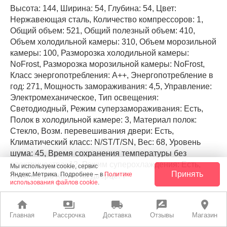
Высота: 144, Ширина: 54, Глубина: 54, Цвет:
Нержавеющая сталь, Количество компрессоров: 1,
Общий объем: 521, Общий полезный объем: 410,
Объем холодильной камеры: 310, Объем морозильной
камеры: 100, Разморозка холодильной камеры:
NoFrost, Разморозка морозильной камеры: NoFrost,
Класс энергопотребления: А++, Энергопотребление в
год: 271, Мощность замораживания: 4,5, Управление:
Электромеханическое, Тип освещения:
Светодиодный, Режим суперзамораживания: Есть,
Полок в холодильной камере: 3, Материал полок:
Стекло, Возм. перевешивания двери: Есть,
Климатический класс: N/ST/T/SN, Вес: 68, Уровень
шума: 45, Время сохранения температуры без
электричества: 12, Режим суперохлаждения: Есть,
Мы используем cookie, сервис
Принять
Яндекс.Метрика. Подробнее – в
Политике
Количество полок на дверце: 7
использования файлов cookie
.
home
payments
local_shipping
rate_review
place
РАССРОЧКА
ЛУЧШАЯ ЦЕНА
Главная
Рассрочка
Доставка
Отзывы
Магазин