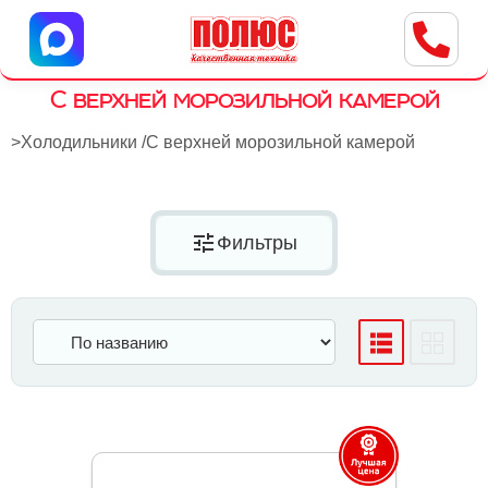
Центр бытовой техники
г. Ульяновск, ул. Пушкарева, 8a
С верхней морозильной камерой
>
Холодильники
/
С верхней морозильной камерой
tune
Фильтры