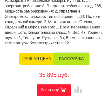
Разморозка морозильной камеры: Ручная, Класс
энергопотребления: А, Энергопотребление в год: 268,
Мощность замораживания: 2, Управление:
Электромеханическое, Тип освещения: LED, Полок в
холодильной камере: 2, Материал полок: Стекло,
Отделений в мороз. камере: 1, Возм. перевешивания
двери: Есть, Климатический класс: N, Вес: 47, Уровень
шума: 41, Тип ручки: Ручка-скоба, Время сохранения
температуры без электричества: 12
РАССРОЧКА
ЛУЧШАЯ ЦЕНА
35 895 руб.
leaderboard
В корзину