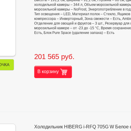
холодильной камеры – 344 л, Объем морозильной камеры
морозильной камеры – NoFrost, Энергопотребление в год
Тип освещения – LED, Материал полок – Стекло, Ящиков в
компрессора – Инверторный, Зона свежести – Есть, Ambien
Отделение для овощей и фруктов – 3 шт., Резервуар для
морозильной камере – от -23 до -15 °С, Время сохранени
Есть, Блок Pure Space (удаление запаха) – Есть
201 565 руб.
ОЧКА
В корзину
Холодильник HIBERG i-RFQ 705G W Белое 