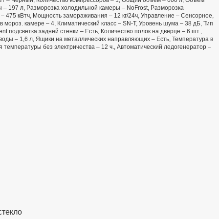
 – 197 л, Разморозка холодильной камеры – NoFrost, Разморозка
 – 475 кВтч, Мощность замораживания – 12 кг/24ч, Управление – Сенсорное,
 мороз. камере – 4, Климатический класс – SN-T, Уровень шума – 38 дБ, Тип
t подсветка задней стенки – Есть, Количество полок на дверце – 6 шт.,
 воды – 1,6 л, Ящики на металлических направляющих – Есть, Температура в
я температуры без электричества – 12 ч., Автоматический ледогенератор –
стекло