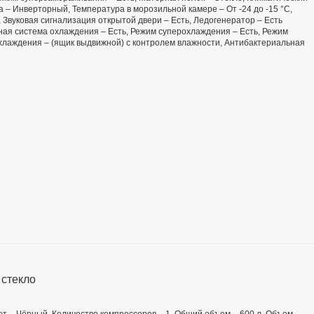
ра – Инверторный, Температура в морозильной камере – От -24 до -15 °C,
 Звуковая сигнализация открытой двери – Есть, Ледогенератор – Есть
ная система охлаждения – Есть, Режим суперохлаждения – Есть, Режим
хлаждения – (ящик выдвижной) с контролем влажности, Антибактериальная
 стекло
Цвет – Чёрный, Количество компрессоров – 1, Общий объем – 600 л, Объем