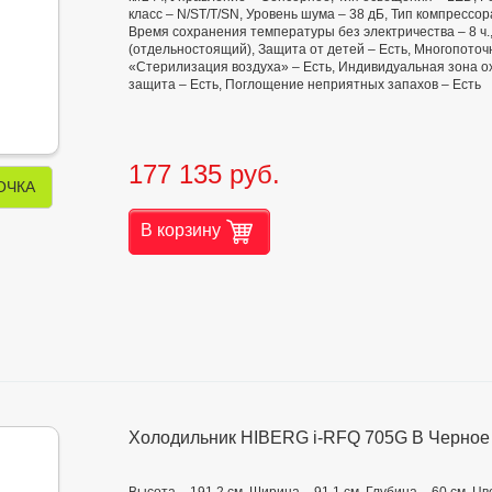
класс – N/ST/T/SN, Уровень шума – 38 дБ, Тип компрессо
Время сохранения температуры без электричества – 8 ч.,
(отдельностоящий), Защита от детей – Есть, Многопоточ
«Стерилизация воздуха» – Есть, Индивидуальная зона о
защита – Есть, Поглощение неприятных запахов – Есть
177 135 руб.
ОЧКА
В корзину
Холодильник HIBERG i-RFQ 705G B Черное
Высота – 191,2 см, Ширина – 91,1 см, Глубина – 60 см, 