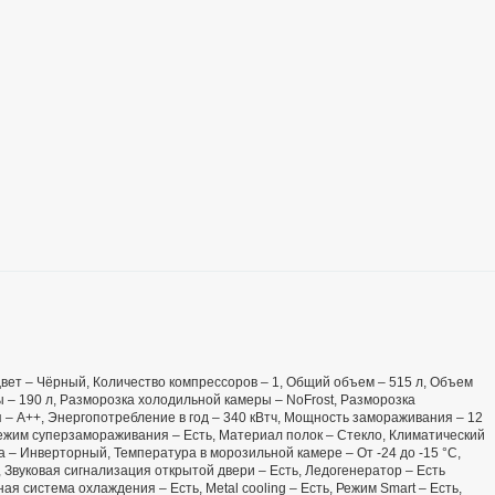
й
, Цвет – Чёрный, Количество компрессоров – 1, Общий объем – 515 л, Объем
 – 190 л, Разморозка холодильной камеры – NoFrost, Разморозка
 – А++, Энергопотребление в год – 340 кВтч, Мощность замораживания – 12
Режим суперзамораживания – Есть, Материал полок – Стекло, Климатический
ра – Инверторный, Температура в морозильной камере – От -24 до -15 °C,
 Звуковая сигнализация открытой двери – Есть, Ледогенератор – Есть
я система охлаждения – Есть, Metal cooling – Есть, Режим Smart – Есть,