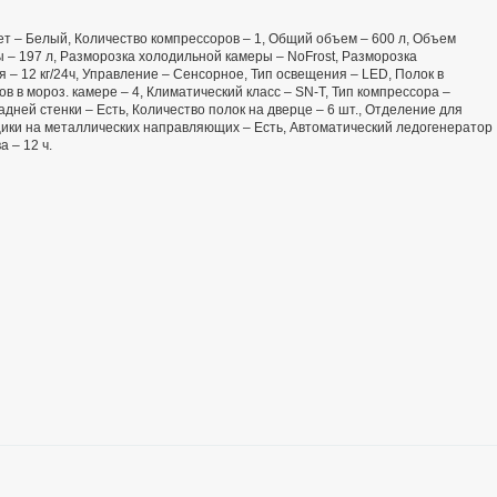
Цвет – Белый, Количество компрессоров – 1, Общий объем – 600 л, Объем
 – 197 л, Разморозка холодильной камеры – NoFrost, Разморозка
– 12 кг/24ч, Управление – Сенсорное, Тип освещения – LED, Полок в
в в мороз. камере – 4, Климатический класс – SN-T, Тип компрессора –
адней стенки – Есть, Количество полок на дверце – 6 шт., Отделение для
 Ящики на металлических направляющих – Есть, Автоматический ледогенератор
 – 12 ч.