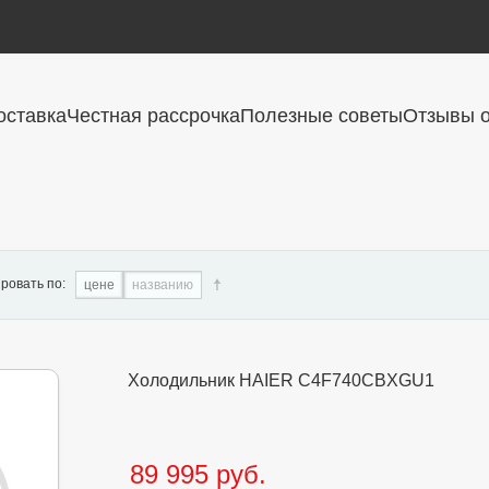
оставка
Честная рассрочка
Полезные советы
Отзывы о
ровать по:
цене
названию
Холодильник HAIER C4F740CBXGU1
89 995 руб.