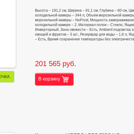
Высота – 191,2 см, Ширина – 91,1 см, Глубина – 60 см, 
холодильной камеры – 344 л, Объем морозильной камеры
морозильной камеры – NoFrost, Мощность замораживания 
холодильной камере – 2, Материал полок – Стекло, Ящико
Инверторный, Зона свежести – Есть, Ambient подсветка з
овощей и фруктов – 3 шт., Резервуар для воды – 1,6 л,
– Есть, Время сохранения температуры без электричества
201 565 руб.
ОЧКА
В корзину