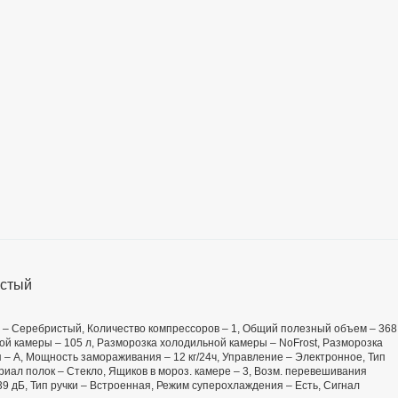
истый
ет – Серебристый, Количество компрессоров – 1, Общий полезный объем – 368
ой камеры – 105 л, Разморозка холодильной камеры – NoFrost, Разморозка
 – А, Мощность замораживания – 12 кг/24ч, Управление – Электронное, Тип
риал полок – Стекло, Ящиков в мороз. камере – 3, Возм. перевешивания
 39 дБ, Тип ручки – Встроенная, Режим суперохлаждения – Есть, Сигнал