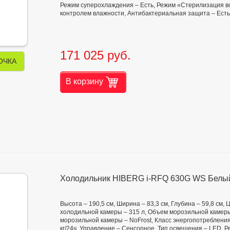
Режим суперохлаждения – Есть, Режим «Стерилизация во
контролем влажности, Антибактериальная защита – Есть
171 025 руб.
ОЧКА
В корзину
Холодильник HIBERG i-RFQ 630G WS Белы
Высота – 190,5 см, Ширина – 83,3 см, Глубина – 59,8 см,
холодильной камеры – 315 л, Объем морозильной камеры
морозильной камеры – NoFrost, Класс энергопотребления
кг/24ч, Управление – Сенсорное, Тип освещения – LED, 