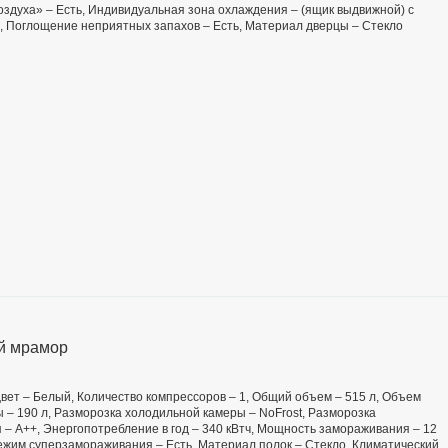
здуха» – Есть, Индивидуальная зона охлаждения – (ящик выдвижной) с
, Поглощение неприятных запахов – Есть, Материал дверцы – Стекло
й мрамор
 Цвет – Белый, Количество компрессоров – 1, Общий объем – 515 л, Объем
 – 190 л, Разморозка холодильной камеры – NoFrost, Разморозка
 – А++, Энергопотребление в год – 340 кВтч, Мощность замораживания – 12
Режим суперзамораживания – Есть, Материал полок – Стекло, Климатический