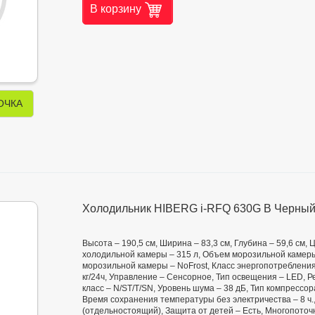
В корзину
ОЧКА
Холодильник HIBERG i-RFQ 630G B Черны
Высота – 190,5 см, Ширина – 83,3 см, Глубина – 59,6 см
холодильной камеры – 315 л, Объем морозильной камеры
морозильной камеры – NoFrost, Класс энергопотребления
кг/24ч, Управление – Сенсорное, Тип освещения – LED, 
класс – N/ST/T/SN, Уровень шума – 38 дБ, Тип компрессо
Время сохранения температуры без электричества – 8 ч.,
(отдельностоящий), Защита от детей – Есть, Многопоточна