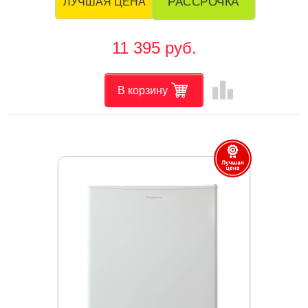
РАССРОЧКА
ЛУЧШАЯ ЦЕНА
11 395 руб.
leaderboard
В корзину