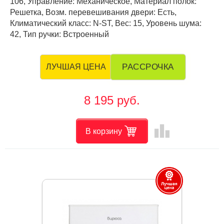
106, Управление: Механическое, Материал полок:
Решетка, Возм. перевешивания двери: Есть,
Климатический класс: N-ST, Вес: 15, Уровень шума:
42, Тип ручки: Встроенный
РАССРОЧКА
ЛУЧШАЯ ЦЕНА
8 195 руб.
leaderboard
В корзину