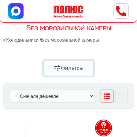
Центр бытовой техники
г. Ульяновск, ул. Пушкарева, 8a
Без морозильной камеры
>
Холодильники
/
Без морозильной камеры
tune
Фильтры