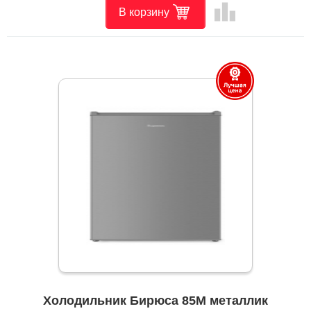
leaderboard
В корзину
Холодильник Бирюса 85M металлик