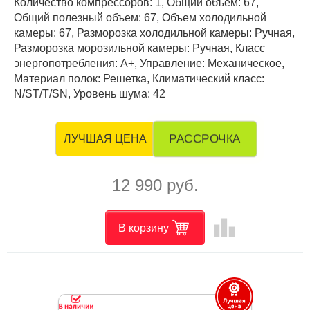
Количество компрессоров: 1, Общий объем: 67,
Общий полезный объем: 67, Объем холодильной
камеры: 67, Разморозка холодильной камеры: Ручная,
Разморозка морозильной камеры: Ручная, Класс
энергопотребления: А+, Управление: Механическое,
Материал полок: Решетка, Климатический класс:
N/ST/T/SN, Уровень шума: 42
РАССРОЧКА
ЛУЧШАЯ ЦЕНА
12 990 руб.
leaderboard
В корзину