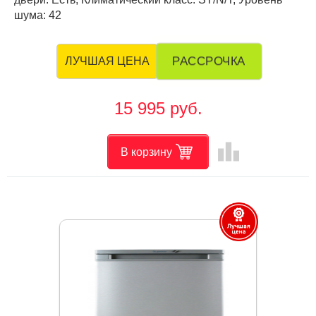
шума: 42
РАССРОЧКА
ЛУЧШАЯ ЦЕНА
15 995 руб.
leaderboard
В корзину