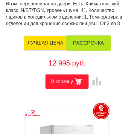
Возм. перевешивания двери: Есть, Климатический
класс: N/ST/T/SN, Уровень шума: 41, Количество
ящиков в холодильном отделении: 1, Температура в
отделении для хранения свежих пищевы: От 2 до 8
РАССРОЧКА
ЛУЧШАЯ ЦЕНА
12 995 руб.
leaderboard
В корзину