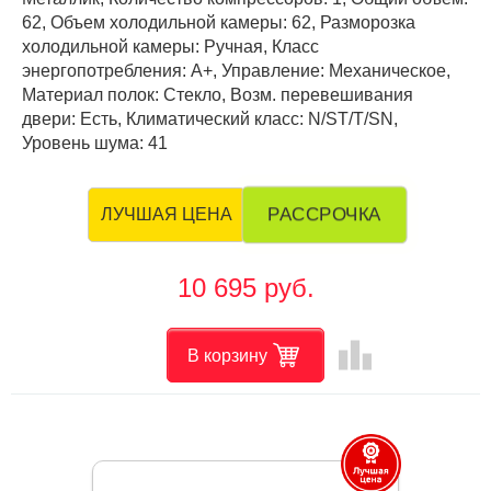
62, Объем холодильной камеры: 62, Разморозка
холодильной камеры: Ручная, Класс
энергопотребления: А+, Управление: Механическое,
Материал полок: Стекло, Возм. перевешивания
двери: Есть, Климатический класс: N/ST/T/SN,
Уровень шума: 41
РАССРОЧКА
ЛУЧШАЯ ЦЕНА
10 695 руб.
leaderboard
В корзину