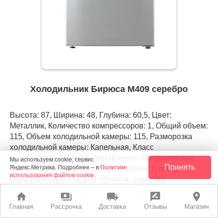
Холодильник Бирюса М409 серебро
Высота: 87, Ширина: 48, Глубина: 60,5, Цвет:
Металлик, Количество компрессоров: 1, Общий объем:
115, Объем холодильной камеры: 115, Разморозка
холодильной камеры: Капельная, Класс
энергопотребления: А, Управление: Механическое,
Мы используем cookie, сервис
Принять
Яндекс.Метрика. Подробнее – в
Политике
Тип освещения: LED, Материал полок: Стекло,
использования файлов cookie
.
Климатический класс: N, Уровень шума: 40
home
payments
local_shipping
rate_review
place
Главная
Рассрочка
Доставка
Отзывы
Магазин
РАССРОЧКА
ЛУЧШАЯ ЦЕНА