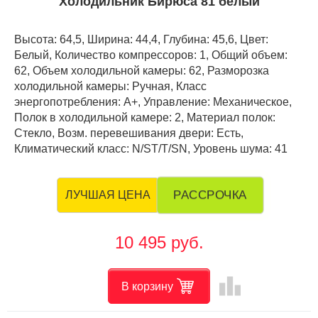
Холодильник Бирюса 81 белый
Высота: 64,5, Ширина: 44,4, Глубина: 45,6, Цвет:
Белый, Количество компрессоров: 1, Общий объем:
62, Объем холодильной камеры: 62, Разморозка
холодильной камеры: Ручная, Класс
энергопотребления: А+, Управление: Механическое,
Полок в холодильной камере: 2, Материал полок:
Стекло, Возм. перевешивания двери: Есть,
Климатический класс: N/ST/T/SN, Уровень шума: 41
РАССРОЧКА
ЛУЧШАЯ ЦЕНА
10 495 руб.
leaderboard
В корзину