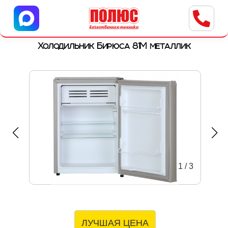
Центр бытовой техники
г. Ульяновск, ул. Пушкарева, 8a
Холодильник Бирюса 81M металлик
1
/
3
ЛУЧШАЯ ЦЕНА