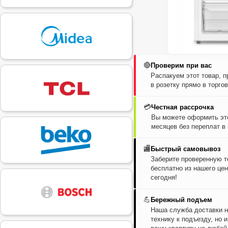
🔴
Проверим при вас
Распакуем этот товар, 
в розетку прямо в торго
💳
Честная рассрочка
Вы можете оформить это
месяцев без переплат в
🏬
Быстрый самовывоз
Заберите проверенную т
бесплатно из нашего цен
сегодня!
💪
Бережный подъем
Наша служба доставки н
технику к подъезду, но 