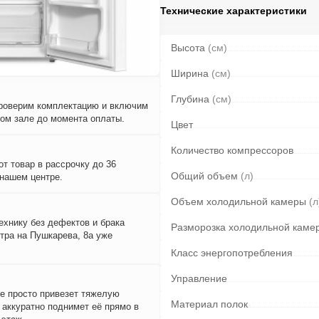
Технические характеристики
Высота
(см)
Ширина
(см)
Глубина
(см)
проверим комплектацию и включим
вом зале до момента оплаты.
Цвет
Количество компрессоров
т товар в рассрочку до 36
Общий объем
(л)
 нашем центре.
Объем холодильной камеры
(л
ехнику без дефектов и брака
Разморозка холодильной каме
тра на Пушкарева, 8а уже
Класс энергопотребления
Управление
е просто привезет тяжелую
Материал полок
и аккуратно поднимет её прямо в