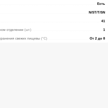
Есть
N/ST/T/SN
41
ьном отделении
(шт.)
1
 хранения свежих пищевы
(°C)
От 2 до 8