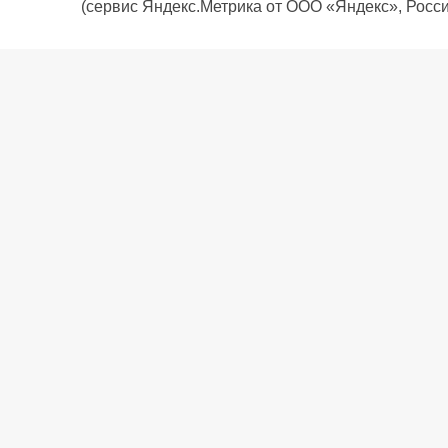
(сервис Яндекс.Метрика от ООО «Яндекс», Росси
О компании
Политика компании
Сервис
Доставка
Рассрочка
Контакты
Подарочная карта