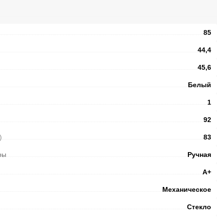
85
44,4
45,6
Белый
1
92
)
83
ры
Ручная
А+
Механическое
Стекло