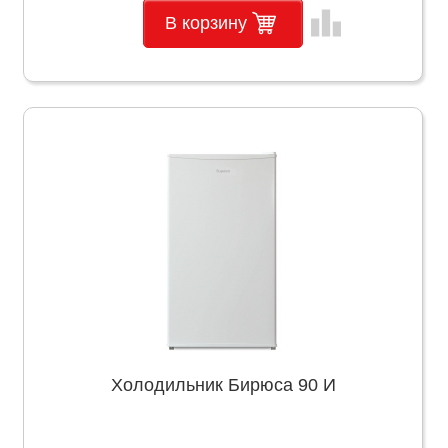
leaderboard
В корзину
Холодильник Бирюса 90 И