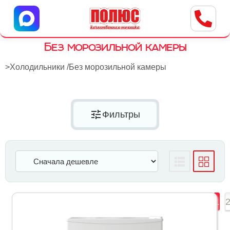
Центр бытовой техники
г. Ульяновск, ул. Пушкарева, 8a
Без морозильной камеры
>
Холодильники
/
Без морозильной камеры
tune
Фильтры
1