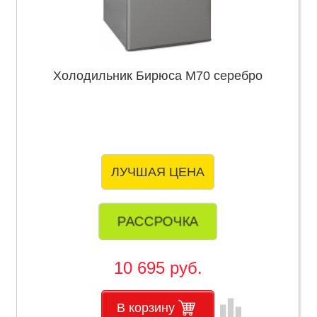
Холодильник Бирюса М70 серебро
ЛУЧШАЯ ЦЕНА
РАССРОЧКА
10 695 руб.
leaderboard
В корзину