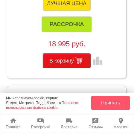
ЛУЧШАЯ ЦЕНА
РАССРОЧКА
18 995 руб.
leaderboard
В корзину
Мы используем cookie, сервис
Принять
Яндекс.Метрика. Подробнее – в
Политике
использования файлов cookie
.
home
payments
local_shipping
rate_review
place
Главная
Рассрочка
Доставка
Отзывы
Магазин