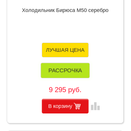
Холодильник Бирюса М50 серебро
ЛУЧШАЯ ЦЕНА
РАССРОЧКА
9 295 руб.
leaderboard
В корзину