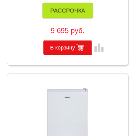
РАССРОЧКА
9 695 руб.
leaderboard
В корзину