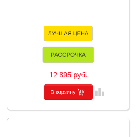
ЛУЧШАЯ ЦЕНА
РАССРОЧКА
12 895 руб.
leaderboard
В корзину