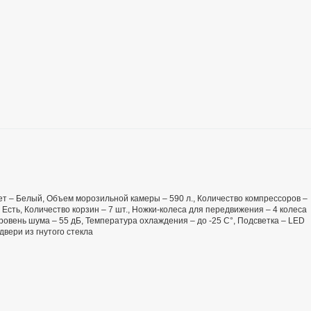
Цвет – Белый, Объем морозильной камеры – 590 л., Количество компрессоров –
 Есть, Количество корзин – 7 шт., Ножки-колеса для передвижения – 4 колеса
ровень шума – 55 дБ, Температура охлаждения – до -25 С°, Подсветка – LED
вери из гнутого стекла