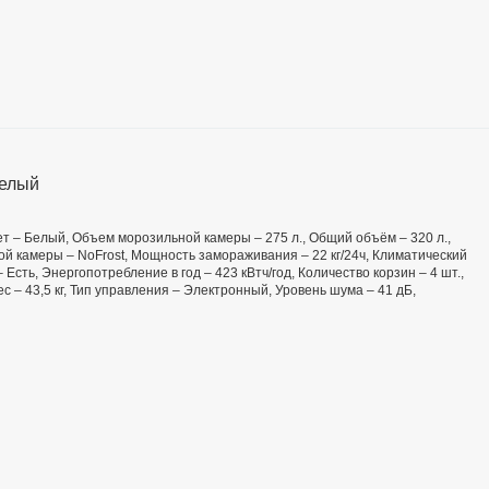
Белый
вет – Белый, Объем морозильной камеры – 275 л., Общий объём – 320 л.,
ой камеры – NoFrost, Мощность замораживания – 22 кг/24ч, Климатический
– Есть, Энергопотребление в год – 423 кВтч/год, Количество корзин – 4 шт.,
с – 43,5 кг, Тип управления – Электронный, Уровень шума – 41 дБ,