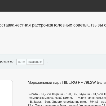
оставка
Честная рассрочка
Полезные советы
Отзывы о
ровать по:
цене
названию
Морозильный ларь HIBERG PF 79L2W Бел
Высота – 87,7 см, Ширина – 190,6 см, Глубина – 81,5 см,
Разморозка морозильной камеры – Ручная, Мощность замо
– B, Замок – Есть, Энергопотребление в год – 794 кВтч/го
72 кг, Тип управления – Электронный, Уровень шума – 52