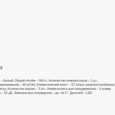
ый
т – Белый, Общий объём – 560 л., Количество компрессоров – 1 шт.,
раживания – 40 кг/24ч, Климатический класс – ST, Класс энергопотребления
ч/год, Количество корзин – 2 шт., Ножки-колеса для передвижения – 4 ножки,
а – 52 дБ, Температура охлаждения – до -24 С°, Дисплей – LED