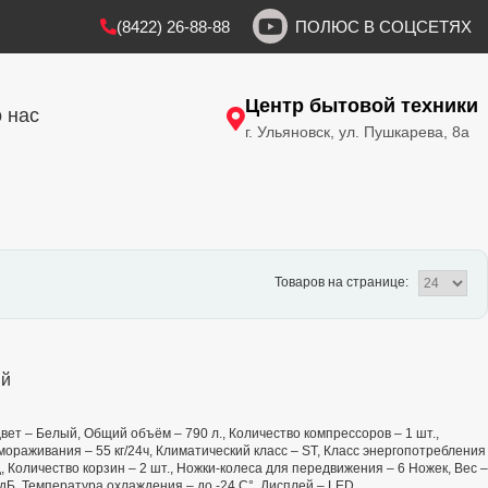
(8422) 26-88-88
ПОЛЮС В СОЦСЕТЯХ
Центр бытовой техники
 нас
г. Ульяновск, ул. Пушкарева, 8а
Товаров на странице:
ый
 Цвет – Белый, Общий объём – 790 л., Количество компрессоров – 1 шт.,
раживания – 55 кг/24ч, Климатический класс – ST, Класс энергопотребления
д, Количество корзин – 2 шт., Ножки-колеса для передвижения – 6 Ножек, Вес –
 дБ, Температура охлаждения – до -24 С°, Дисплей – LED