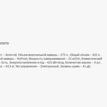
олото
вет – Золотой, Объем морозильной камеры – 275 л., Общий объём – 320 л.,
ой камеры – NoFrost, Мощность замораживания – 22 кг/24ч, Климатический
– Есть, Энергопотребление в год – 423 кВтч/год, Количество корзин – 4 шт.,
с – 43,5 кг, Тип управления – Электронный, Уровень шума – 41 дБ,