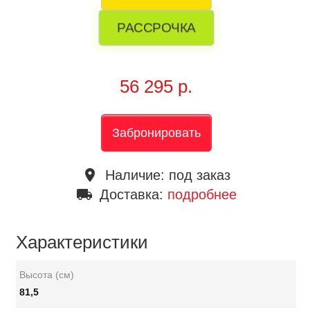
РАССРОЧКА
56 295 р.
Забронировать
place
Наличие:
под заказ
local_shipping
Доставка:
подробнее
Характеристики
Высота (см)
81,5