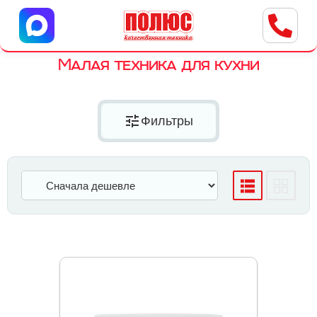
Центр бытовой техники
г. Ульяновск, ул. Пушкарева, 8a
Малая техника для кухни
tune
Фильтры