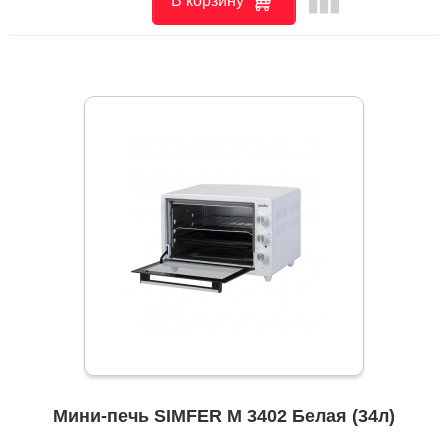
leaderboard
В корзину
Мини-печь SIMFER M 3402 Белая (34л)