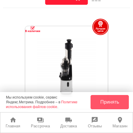
Мы используем cookie, сервис
Принять
Яндекс.Метрика. Подробнее – в
Политике
использования файлов cookie
.
home
payments
local_shipping
rate_review
place
Соковыжималка LERAN SJ 208 BT
Главная
Рассрочка
Доставка
Отзывы
Магазин