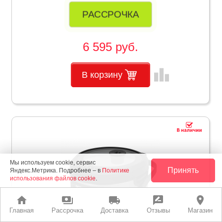
РАССРОЧКА
6 595 руб.
leaderboard
В корзину
Мы используем cookie, сервис
Принять
Яндекс.Метрика. Подробнее – в
Политике
использования файлов cookie
.
home
payments
local_shipping
rate_review
place
Главная
Рассрочка
Доставка
Отзывы
Магазин