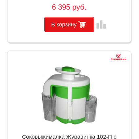
6 395 руб.
leaderboard
В корзину
Соковыжималка Журавинка 102-П с