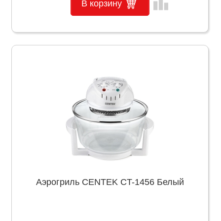
leaderboard
В корзину
Аэрогриль CENTEK CT-1456 Белый