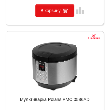
leaderboard
В корзину
Мультиварка Polaris PMC 0586AD