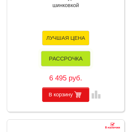
шинковкой
ЛУЧШАЯ ЦЕНА
РАССРОЧКА
6 495 руб.
leaderboard
В корзину