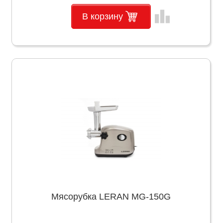
leaderboard
В корзину
Мясорубка LERAN MG-150G