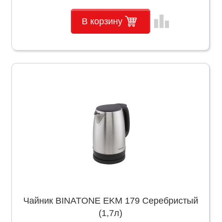
leaderboard
В корзину
Чайник BINATONE EKM 179 Серебристый
(1,7л)