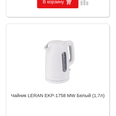
leaderboard
В корзину
Чайник LERAN EKP-1758 MW Белый (1,7л)