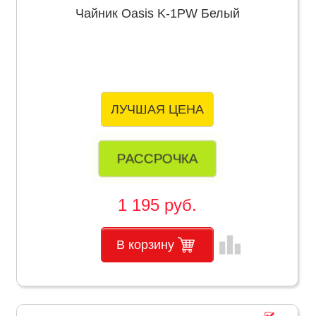
Чайник Oasis K-1PW Белый
ЛУЧШАЯ ЦЕНА
РАССРОЧКА
1 195 руб.
leaderboard
В корзину