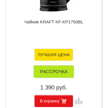
Чайник KRAFT KF-KP1750BL
ЛУЧШАЯ ЦЕНА
РАССРОЧКА
1 390 руб.
leaderboard
В корзину