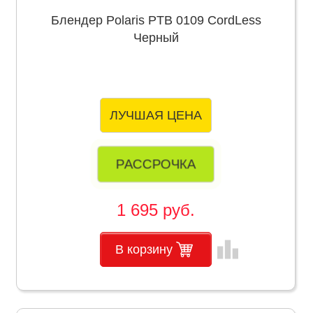
Блендер Polaris PTB 0109 CordLess
Черный
ЛУЧШАЯ ЦЕНА
РАССРОЧКА
1 695 руб.
leaderboard
В корзину