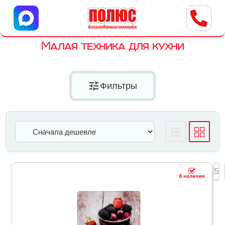
Центр бытовой техники
г. Ульяновск, ул. Пушкарева, 8a
Малая техника для кухни
tune
Фильтры
1
2
3
4
5