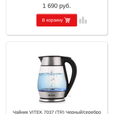
1 690 руб.
leaderboard
В корзину
Чайник VITEK 7037 (TR) Черный/серебро