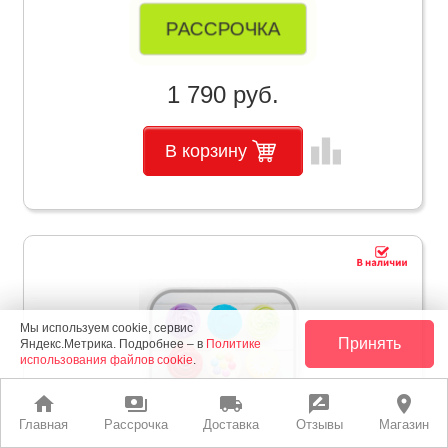
РАССРОЧКА
1 790 руб.
leaderboard
В корзину
Мы используем cookie, сервис
Принять
Яндекс.Метрика. Подробнее – в
Политике
использования файлов cookie
.
home
payments
local_shipping
rate_review
place
Главная
Рассрочка
Доставка
Отзывы
Магазин