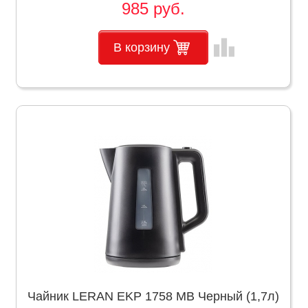
985 руб.
leaderboard
В корзину
Чайник LERAN EKP 1758 MB Черный (1,7л)