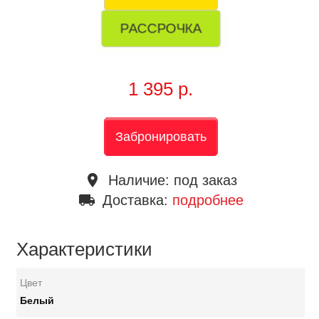
РАССРОЧКА
1 395 р.
Забронировать
place
Наличие:
под заказ
local_shipping
Доставка:
подробнее
Характеристики
Цвет
Белый