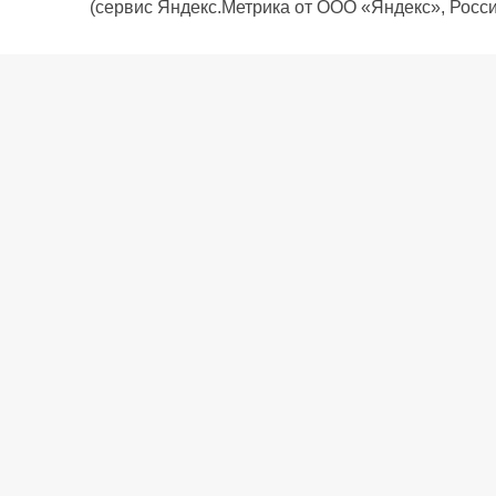
(сервис Яндекс.Метрика от ООО «Яндекс», Росси
О компании
Политика компании
Сервис
Доставка
Рассрочка
Контакты
Подарочная карта