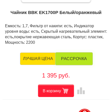
Чайник BBK EK1700P Белый/оранжевый
Емкость: 1,7, Фильтр от накипи: есть, Индикатор
уровня воды: есть, Скрытый нагревательный элемент:
есть,покрытие нержавеющая сталь, Корпус: пластик,
Мощность: 2200
РАССРОЧКА
ЛУЧШАЯ ЦЕНА
1 395 руб.
leaderboard
В корзину