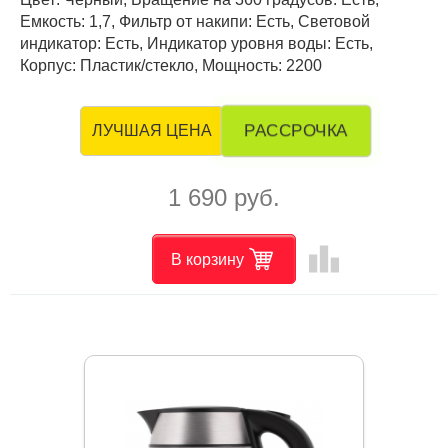
Емкость: 1,7, Фильтр от накипи: Есть, Световой
индикатор: Есть, Индикатор уровня воды: Есть,
Корпус: Пластик/стекло, Мощность: 2200
РАССРОЧКА
ЛУЧШАЯ ЦЕНА
1 690 руб.
leaderboard
В корзину