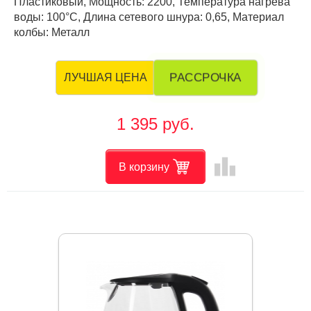
Пластиковый, Мощность: 2200, Температура нагрева
воды: 100°C, Длина сетевого шнура: 0,65, Материал
колбы: Металл
РАССРОЧКА
ЛУЧШАЯ ЦЕНА
1 395 руб.
leaderboard
В корзину