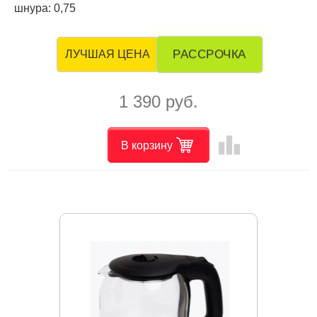
шнура: 0,75
РАССРОЧКА
ЛУЧШАЯ ЦЕНА
1 390 руб.
leaderboard
В корзину