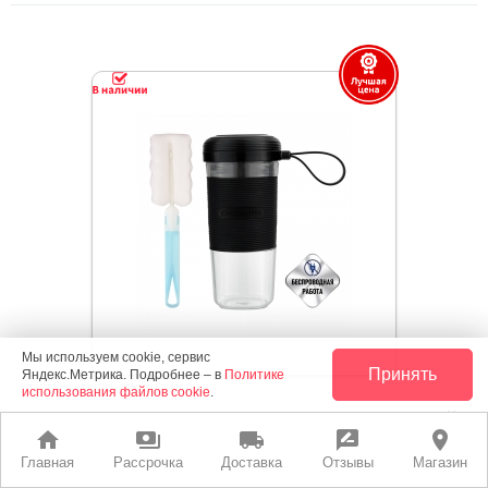
Мы используем cookie, сервис
Принять
Яндекс.Метрика. Подробнее – в
Политике
использования файлов cookie
.
Блендер Polaris PTB 0109 CordLess Черный
home
payments
local_shipping
rate_review
place
Главная
Рассрочка
Доставка
Отзывы
Магазин
Цвет: Чёрный, Материал корпуса: Пластик, Емкость