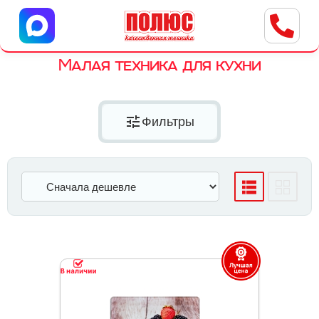
Центр бытовой техники
г. Ульяновск, ул. Пушкарева, 8a
Малая техника для кухни
tune
Фильтры