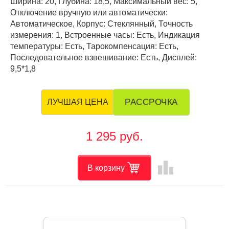
Ширина: 20, Глубина: 18,5, Максимальный вес: 5,
Отключение вручную или автоматически:
Автоматическое, Корпус: Стеклянный, Точность
измерения: 1, Встроенные часы: Есть, Индикация
температуры: Есть, Тарокомпенсация: Есть,
Последовательное взвешивание: Есть, Дисплей:
9,5*1,8
РАССРОЧКА
ЛУЧШАЯ ЦЕНА
1 295 руб.
leaderboard
В корзину