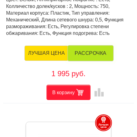
Колличество долек/кусков : 2, Мощность: 750,
Материал корпуса: Пластик, Тип управления:
Механический, Длина сетевого шнура: 0,5, Функция
размораживания: Есть, Регулировка степени
обжаривания: Есть, Функция подогрева: Есть
РАССРОЧКА
ЛУЧШАЯ ЦЕНА
1 995 руб.
leaderboard
В корзину