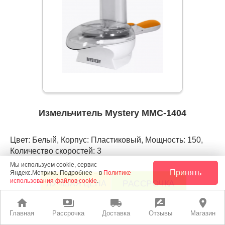
Измельчитель Mystery MMC-1404
Цвет: Белый, Корпус: Пластиковый, Мощность: 150,
Количество скоростей: 3
Мы используем cookie, сервис
Принять
Яндекс.Метрика. Подробнее – в
Политике
использования файлов cookie
.
РАССРОЧКА
ЛУЧШАЯ ЦЕНА
home
payments
local_shipping
rate_review
place
Главная
Рассрочка
Доставка
Отзывы
Магазин
2 690 руб.