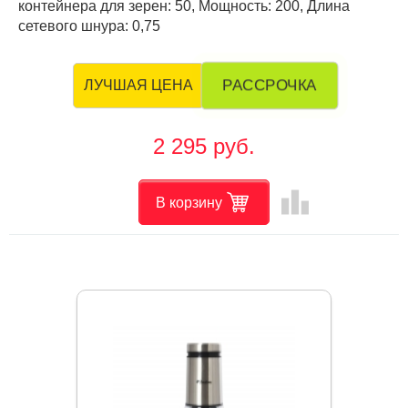
контейнера для зерен: 50, Мощность: 200, Длина
сетевого шнура: 0,75
РАССРОЧКА
ЛУЧШАЯ ЦЕНА
2 295 руб.
leaderboard
В корзину