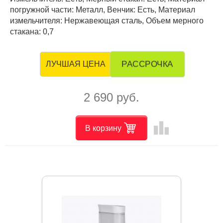
погружной части: Металл, Венчик: Есть, Материал
измельчителя: Нержавеющая сталь, Объем мерного
стакана: 0,7
РАССРОЧКА
ЛУЧШАЯ ЦЕНА
2 690 руб.
leaderboard
В корзину