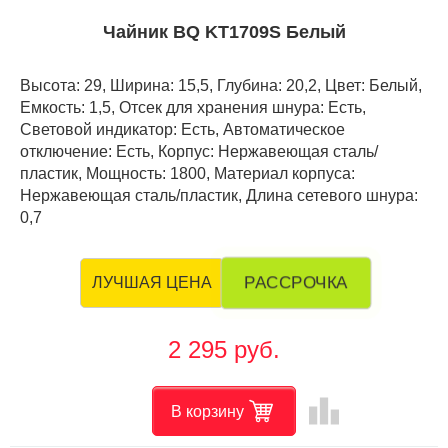
Чайник BQ KT1709S Белый
Высота: 29, Ширина: 15,5, Глубина: 20,2, Цвет: Белый,
Емкость: 1,5, Отсек для хранения шнура: Есть,
Световой индикатор: Есть, Автоматическое
отключение: Есть, Корпус: Нержавеющая сталь/
пластик, Мощность: 1800, Материал корпуса:
Нержавеющая сталь/пластик, Длина сетевого шнура:
0,7
РАССРОЧКА
ЛУЧШАЯ ЦЕНА
2 295 руб.
leaderboard
В корзину