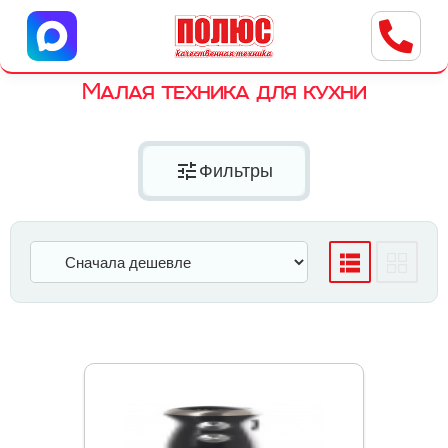
Центр бытовой техники
г. Ульяновск, ул. Пушкарева, 8a
Малая техника для кухни
tune
Фильтры