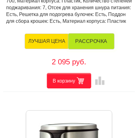
700, Материал корпуса: Пластик, Количество степеней
поджаривания: 7, Отсек для хранения шнура питания:
Есть, Решетка для подогрева булочек: Есть, Поддон
для сбора крошек: Есть, Материал корпуса: Пластик
РАССРОЧКА
ЛУЧШАЯ ЦЕНА
2 095 руб.
leaderboard
В корзину