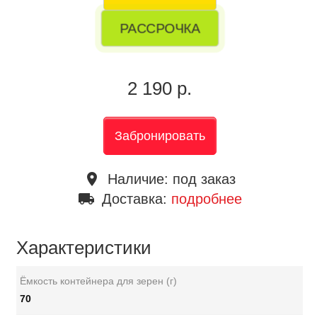
РАССРОЧКА
2 190 р.
Забронировать
place
Наличие:
под заказ
local_shipping
Доставка:
подробнее
Характеристики
Ёмкость контейнера для зерен (г)
70