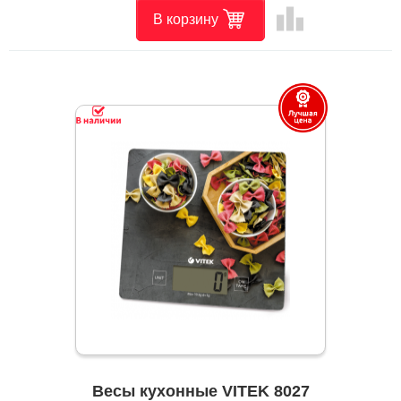
leaderboard
В корзину
Весы кухонные VITEK 8027