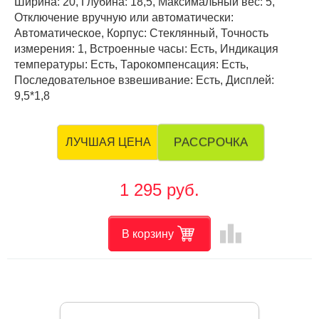
Ширина: 20, Глубина: 18,5, Максимальный вес: 5,
Отключение вручную или автоматически:
Автоматическое, Корпус: Стеклянный, Точность
измерения: 1, Встроенные часы: Есть, Индикация
температуры: Есть, Тарокомпенсация: Есть,
Последовательное взвешивание: Есть, Дисплей:
9,5*1,8
РАССРОЧКА
ЛУЧШАЯ ЦЕНА
1 295 руб.
leaderboard
В корзину