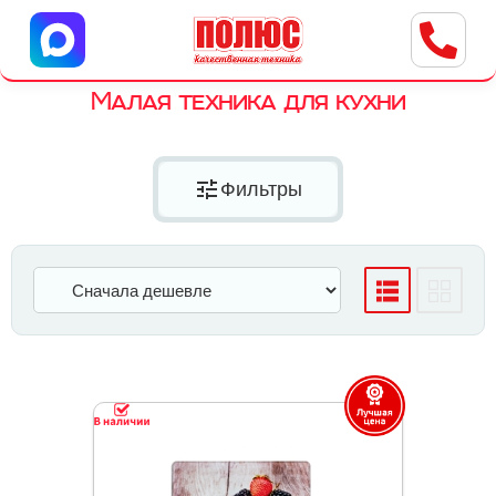
Центр бытовой техники
г. Ульяновск, ул. Пушкарева, 8a
Малая техника для кухни
tune
Фильтры