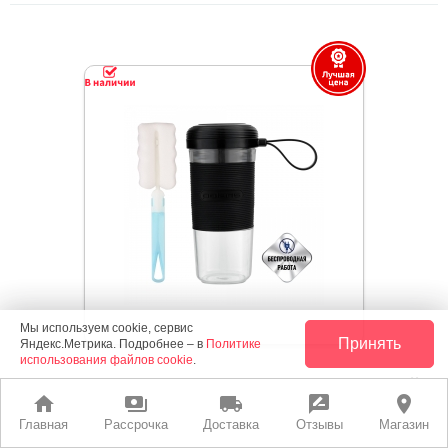
Мы используем cookie, сервис
Принять
Яндекс.Метрика. Подробнее – в
Политике
использования файлов cookie
.
Блендер Polaris PTB 0109 CordLess Черный
home
payments
local_shipping
rate_review
place
Главная
Рассрочка
Доставка
Отзывы
Магазин
Цвет: Чёрный, Материал корпуса: Пластик, Емкость