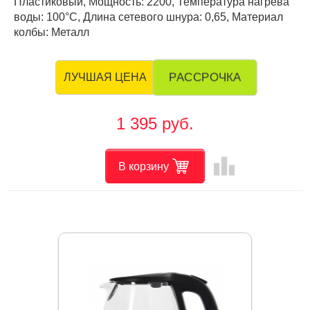
Пластиковый, Мощность: 2200, Температура нагрева
воды: 100°C, Длина сетевого шнура: 0,65, Материал
колбы: Металл
РАССРОЧКА
ЛУЧШАЯ ЦЕНА
1 395 руб.
leaderboard
В корзину