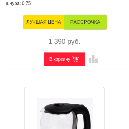
шнура: 0,75
РАССРОЧКА
ЛУЧШАЯ ЦЕНА
1 390 руб.
leaderboard
В корзину