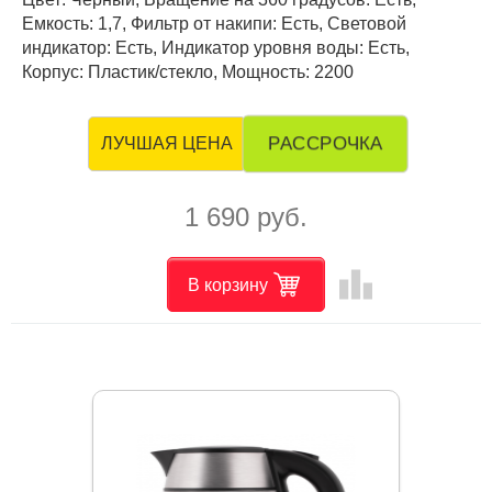
Емкость: 1,7, Фильтр от накипи: Есть, Световой
индикатор: Есть, Индикатор уровня воды: Есть,
Корпус: Пластик/стекло, Мощность: 2200
РАССРОЧКА
ЛУЧШАЯ ЦЕНА
1 690 руб.
leaderboard
В корзину