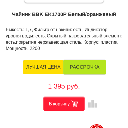
Чайник BBK EK1700P Белый/оранжевый
Емкость: 1,7, Фильтр от накипи: есть, Индикатор
уровня воды: есть, Скрытый нагревательный элемент:
есть,покрытие нержавеющая сталь, Корпус: пластик,
Мощность: 2200
РАССРОЧКА
ЛУЧШАЯ ЦЕНА
1 395 руб.
leaderboard
В корзину