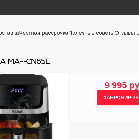
оставка
Честная рассрочка
Полезные советы
Отзывы о
EA MAF-CN65E
9 995 ру
ЗАБРОНИРОВ