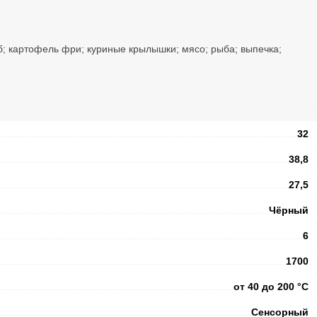
б; картофель фри; куриные крылышки; мясо; рыба; выпечка;
32
38,8
27,5
Чёрный
6
1700
от 40 до 200 °С
Сенсорный