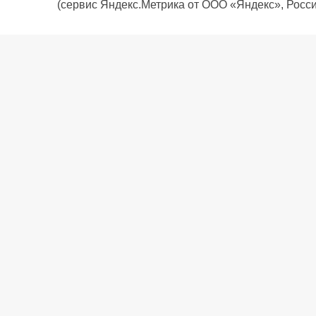
(сервис Яндекс.Метрика от ООО «Яндекс», Росси
О компании
Политика компании
Сервис
Доставка
Рассрочка
Контакты
Подарочная карта