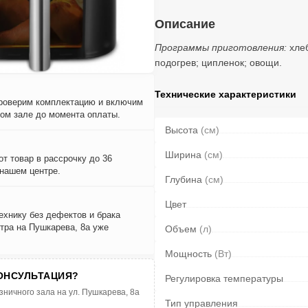
Описание
Программы приготовления:
хле
подогрев; ципленок; овощи.
Технические характеристики
проверим комплектацию и включим
вом зале до момента оплаты.
Высота
(см)
Ширина
(см)
т товар в рассрочку до 36
 нашем центре.
Глубина
(см)
Цвет
ехнику без дефектов и брака
тра на Пушкарева, 8а уже
Объем
(л)
Мощность
(Вт)
ОНСУЛЬТАЦИЯ?
Регулировка температуры
зничного зала на ул. Пушкарева, 8а
Тип управления