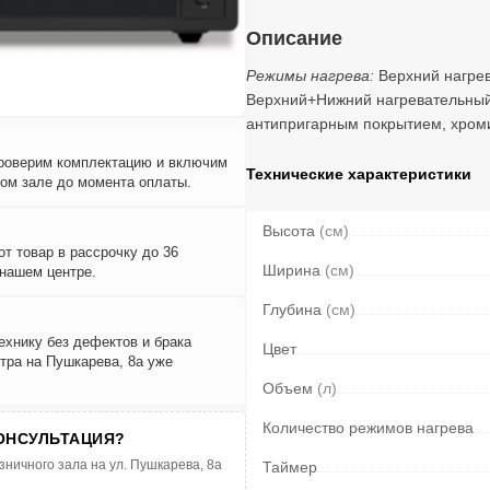
Описание
Режимы нагрева:
Верхний нагре
Верхний+Нижний нагревательный
антипригарным покрытием, хром
проверим комплектацию и включим
Технические характеристики
вом зале до момента оплаты.
Высота
(см)
т товар в рассрочку до 36
Ширина
(см)
 нашем центре.
Глубина
(см)
ехнику без дефектов и брака
Цвет
тра на Пушкарева, 8а уже
Объем
(л)
Количество режимов нагрева
ОНСУЛЬТАЦИЯ?
зничного зала на ул. Пушкарева, 8а
Таймер