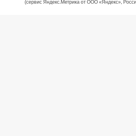
(сервис Яндекс.Метрика от ООО «Яндекс», Росси
О компании
Политика компании
Сервис
Доставка
Рассрочка
Контакты
Подарочная карта