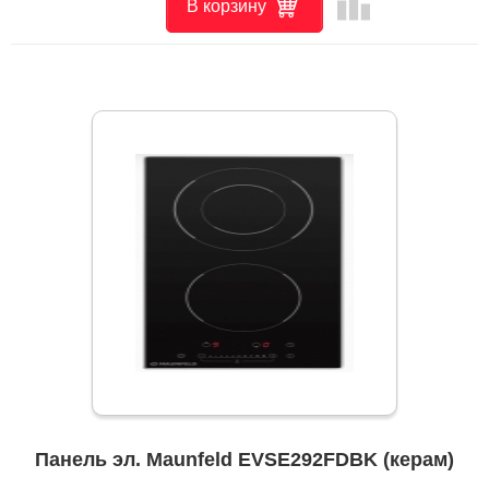
leaderboard
В корзину
Панель эл. Maunfeld EVSE292FDBK (керам)