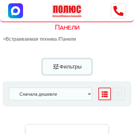
Центр бытовой техники
г. Ульяновск, ул. Пушкарева, 8a
Панели
>
Встраиваемая техника
/
Панели
tune
Фильтры