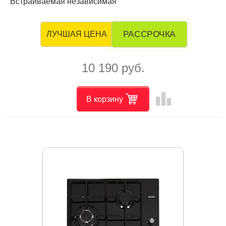
Встраиваемая независимая
РАССРОЧКА
ЛУЧШАЯ ЦЕНА
10 190 руб.
leaderboard
В корзину