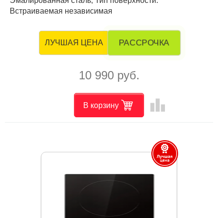
Эмалированная сталь, Тип поверхности:
Встраиваемая независимая
РАССРОЧКА
ЛУЧШАЯ ЦЕНА
10 990 руб.
leaderboard
В корзину