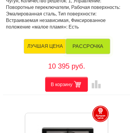
Чугун, Количество решеток: 1, Управление:
Поворотные переключатели, Рабочая поверхность:
Эмалированная сталь, Тип поверхности:
Встраиваемая независимая, Фиксированное
положение «малое пламя»: Есть
РАССРОЧКА
ЛУЧШАЯ ЦЕНА
10 395 руб.
leaderboard
В корзину