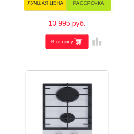
РАССРОЧКА
ЛУЧШАЯ ЦЕНА
10 995 руб.
leaderboard
В корзину