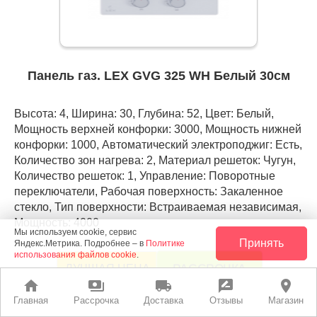
Панель газ. LEX GVG 325 WH Белый 30см
Высота: 4, Ширина: 30, Глубина: 52, Цвет: Белый,
Мощность верхней конфорки: 3000, Мощность нижней
конфорки: 1000, Автоматический электроподжиг: Есть,
Количество зон нагрева: 2, Материал решеток: Чугун,
Количество решеток: 1, Управление: Поворотные
переключатели, Рабочая поверхность: Закаленное
стекло, Тип поверхности: Встраиваемая независимая,
Мощность: 4000
Мы используем cookie, сервис
Принять
Яндекс.Метрика. Подробнее – в
Политике
использования файлов cookie
.
РАССРОЧКА
ЛУЧШАЯ ЦЕНА
home
payments
local_shipping
rate_review
place
Главная
Рассрочка
Доставка
Отзывы
Магазин
11 890 руб.